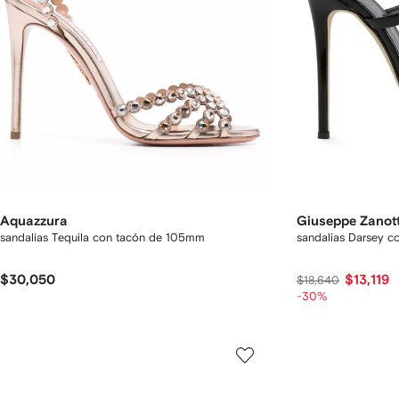
Aquazzura
Giuseppe Zanott
sandalias Tequila con tacón de 105mm
sandalias Darsey 
$30,050
$13,119
$18,640
-30%