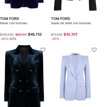
TOM FORD
TOM FORD
blazer con botones
blazer de vestir con botones
$46,732
$42,707
$105,220
$58,414
$71,238
-40%
-20%
-40%