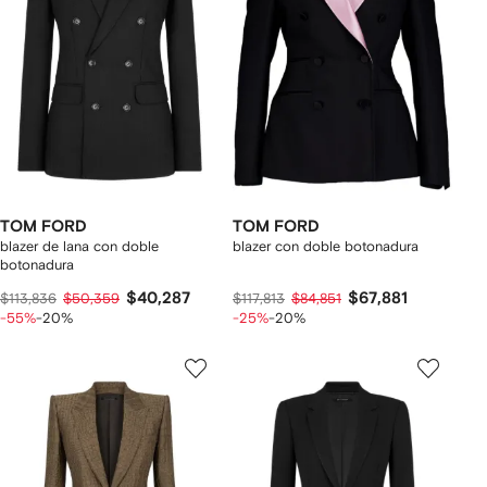
TOM FORD
TOM FORD
blazer de lana con doble
blazer con doble botonadura
botonadura
$40,287
$67,881
$113,836
$50,359
$117,813
$84,851
-55%
-20%
-25%
-20%