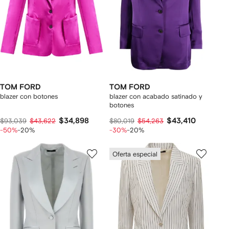
TOM FORD
TOM FORD
blazer con botones
blazer con acabado satinado y
botones
$34,898
$43,410
$93,039
$43,622
$80,019
$54,263
-50%
-20%
-30%
-20%
Oferta especial