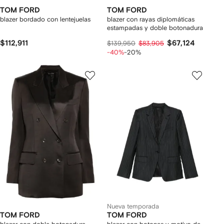
TOM FORD
TOM FORD
blazer bordado con lentejuelas
blazer con rayas diplomáticas
estampadas y doble botonadura
$112,911
$67,124
$139,950
$83,905
-40%
-20%
Nueva temporada
TOM FORD
TOM FORD