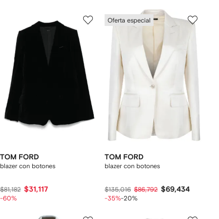
Oferta especial
TOM FORD
TOM FORD
blazer con botones
blazer con botones
$31,117
$69,434
$81,182
$135,016
$86,792
-60%
-35%
-20%