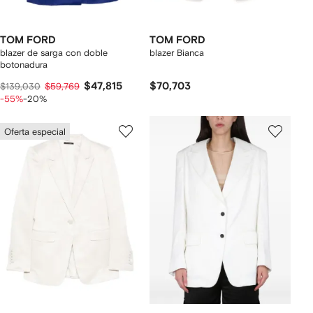
TOM FORD
TOM FORD
blazer de sarga con doble
blazer Bianca
botonadura
$47,815
$70,703
$139,030
$59,769
-55%
-20%
Oferta especial