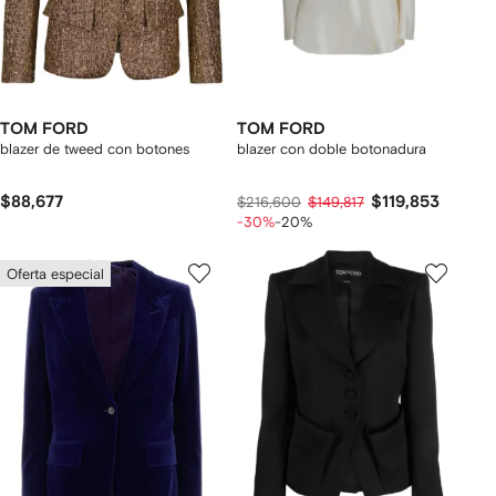
TOM FORD
TOM FORD
blazer de tweed con botones
blazer con doble botonadura
$88,677
$119,853
$216,600
$149,817
-30%
-20%
Oferta especial