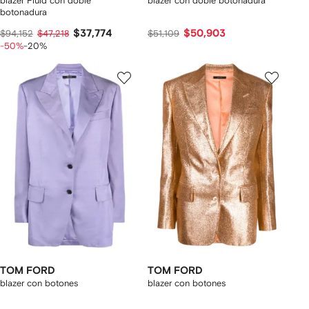
blazer Fluid con doble
blazer con doble botonadura
botonadura
$37,774
$50,903
$94,152
$47,218
$51,109
-50%
-20%
TOM FORD
TOM FORD
blazer con botones
blazer con botones