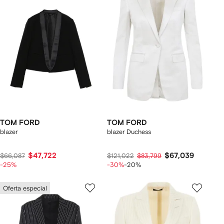
TOM FORD
TOM FORD
blazer
blazer Duchess
$47,722
$67,039
$66,087
$121,022
$83,799
-25%
-30%
-20%
Oferta especial