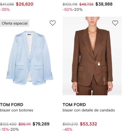
$26,620
$38,988
$41,086
$102,116
$48,735
-35%
-50%
-20%
Oferta especial
TOM FORD
TOM FORD
blazer con botones
blazer con detalle de candado
$79,289
$53,332
$122,430
$99,111
$101,272
-15%
-20%
-45%