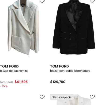
TOM FORD
TOM FORD
blazer de cachemira
blazer con doble botonadura
$61,593
$129,780
$268,130
-75%
Oferta especial