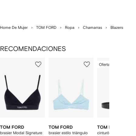
Home De Mujer
TOM FORD
Ropa
Chamarras
Blazers
RECOMENDACIONES
Mostrando
1
2
3
Oferta especial
de
de
de
de
12
12
12
2
rtículos
TOM FORD
TOM FORD
TOM FORD
brasier Modal Signature
brasier estilo triángulo
cinturón con hebilla T