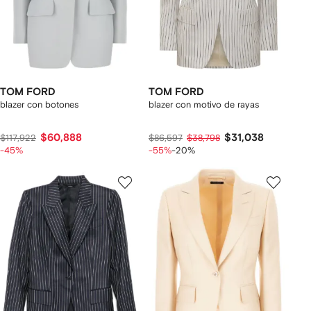
TOM FORD
TOM FORD
blazer con botones
blazer con motivo de rayas
$60,888
$31,038
$117,922
$86,597
$38,798
-45%
-55%
-20%