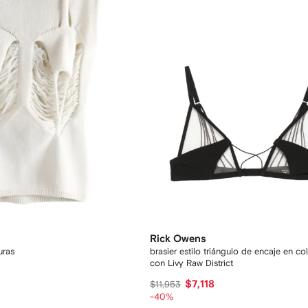
Rick Owens
uras
brasier estilo triángulo de encaje en c
con Livy Raw District
$7,118
$11,953
-40%