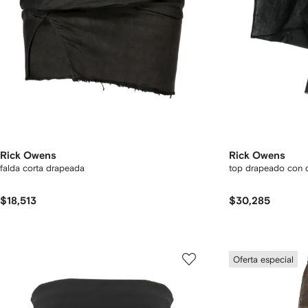
Rick Owens
Rick Owens
falda corta drapeada
top drapeado con d
$18,513
$30,285
Oferta especial