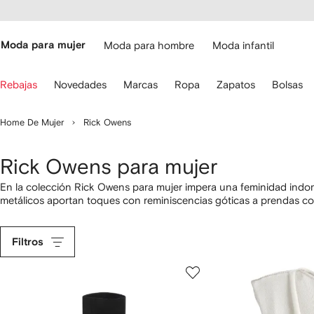
cesibilidad
Ir al
contenido
ARFETCH
principal
Moda para mujer
Moda para hombre
Moda infantil
iliza
Rebajas
Novedades
Marcas
Ropa
Zapatos
Bolsas
s
lechas
el
Home De Mujer
Rick Owens
eclado
ara
avegar.
Rick Owens para mujer
En la colección Rick Owens para mujer impera una feminidad indom
metálicos aportan toques con reminiscencias góticas a prendas 
Despierta tu lado experimental con los detalles ingeniosos en ton
rebelde.
Filtros