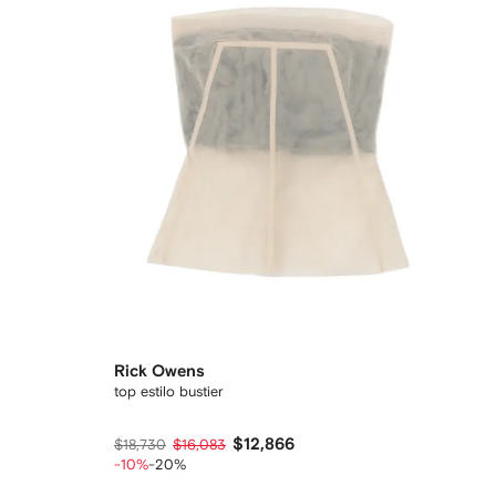
Rick Owens
top estilo bustier
$12,866
$18,730
$16,083
-10%
-20%