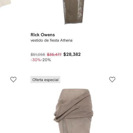
Rick Owens
vestido de fiesta Athena
$28,382
$51,056
$35,477
-30%
-20%
Oferta especial