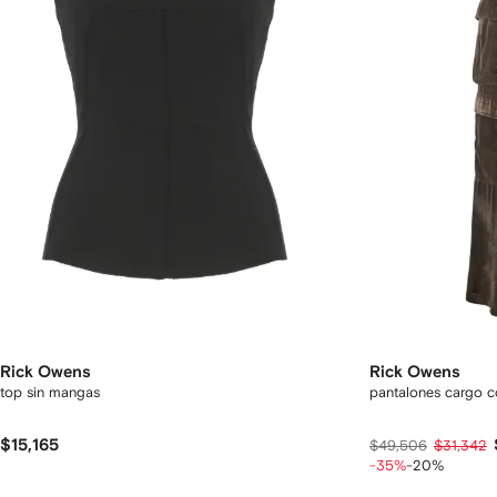
Rick Owens
Rick Owens
top sin mangas
pantalones cargo co
$15,165
$49,506
$31,342
-35%
-20%