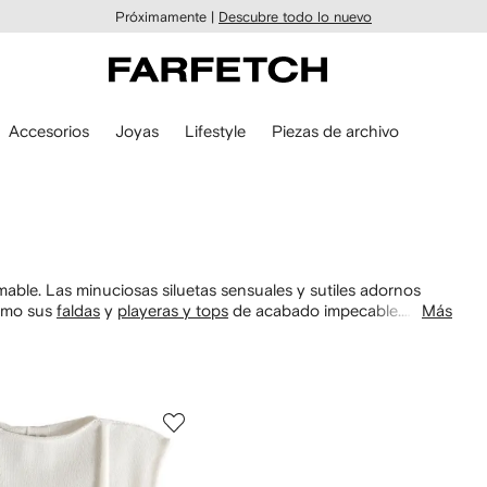
Próximamente |
Descubre todo lo nuevo
Accesorios
Joyas
Lifestyle
Piezas de archivo
able. Las minuciosas siluetas sensuales y sutiles adornos
como sus
faldas
y
playeras y tops
de acabado impecable.
Más
os sobrios de sus
botas
y logra un conjunto con un toque