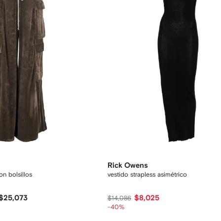
Rick Owens
n bolsillos
vestido strapless asimétrico
$25,073
$8,025
$14,086
-40%