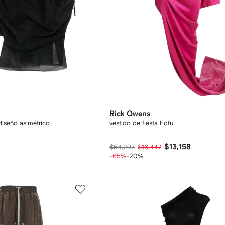
Rick Owens
iseño asimétrico
vestido de fiesta Edfu
$13,158
$54,297
$16,447
-65%
-20%