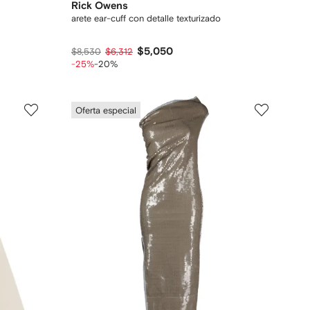
Rick Owens
arete ear-cuff con detalle texturizado
$5,050
$8,530
$6,312
-25%
-20%
Oferta especial