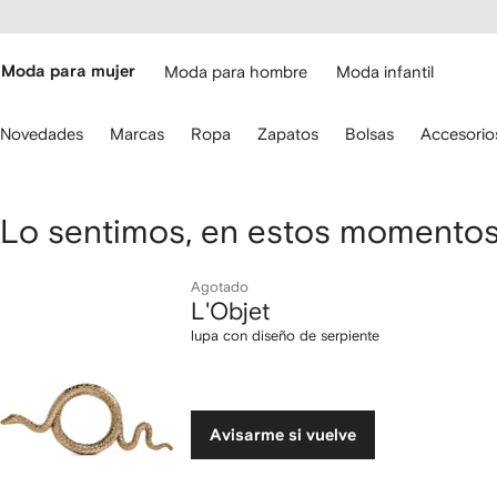
cesibilidad
Ir al
contenido
ARFETCH
principal
Moda para mujer
Moda para hombre
Moda infantil
iliza
Novedades
Marcas
Ropa
Zapatos
Bolsas
Accesorio
s
lechas
el
eclado
L'Objet
Lo sentimos, en estos momentos 
ara
avegar.
lupa
Agotado
L'Objet
con
lupa con diseño de serpiente
diseño
de
Avisarme si vuelve
serpiente