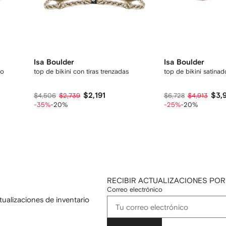
Isa Boulder
Isa Boulder
do
top de bikini con tiras trenzadas
top de bikini satinad
$2,191
$3,
$4,506
$2,739
$6,728
$4,913
-35%
-20%
-25%
-20%
RECIBIR ACTUALIZACIONES POR
Correo electrónico
tualizaciones de inventario