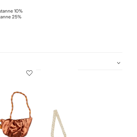
stanne 10%
tanne 25%
5
6
de
de
12
12