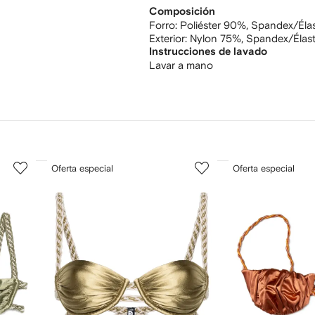
Composición
Forro:
Poliéster 90%,
Spandex/Éla
Exterior:
Nylon 75%,
Spandex/Élas
Instrucciones de lavado
Lavar a mano
3
4
Oferta especial
Oferta especial
de
de
12
12