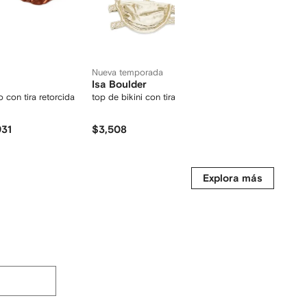
Nueva temporada
Isa Boulder
Isa Bou
o con tira retorcida
top de bikini con tiras entretejidas
top de bik
931
$3,508
$
$5,768
-40%
Explora más