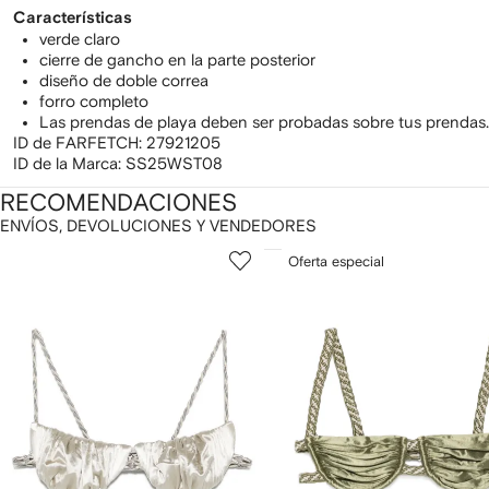
Características
verde claro
cierre de gancho en la parte posterior
diseño de doble correa
forro completo
Las prendas de playa deben ser probadas sobre tus prendas.
ID de FARFETCH:
27921205
ID de la Marca:
SS25WST08
RECOMENDACIONES
ENVÍOS, DEVOLUCIONES Y VENDEDORES
ostrando
1
2
Oferta especial
de
de
e
12
12
2
rtículos