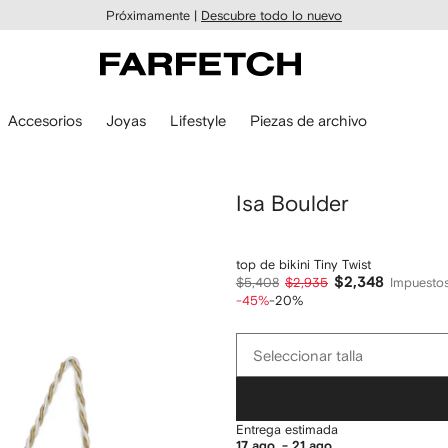
Próximamente |
Descubre todo lo nuevo
Accesorios
Joyas
Lifestyle
Piezas de archivo
Isa Boulder
top de bikini Tiny Twist
$2,348
$5,408
$2,935
Impuestos
-45%
-20%
Seleccionar
Seleccionar talla
talla
Entrega estimada
17 ago. - 21 ago.