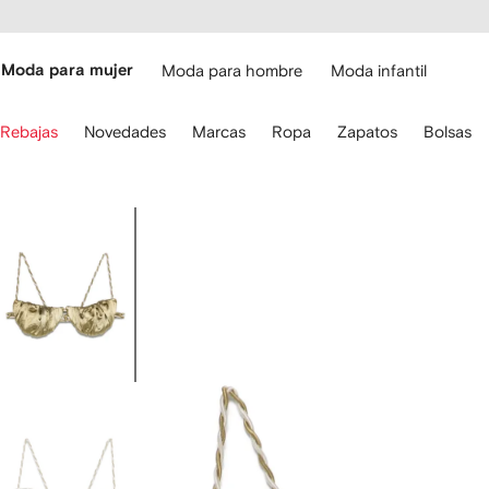
cesibilidad
Ir al
contenido
ARFETCH
principal
Moda para mujer
Moda para hombre
Moda infantil
iliza
Rebajas
Novedades
Marcas
Ropa
Zapatos
Bolsas
s
lechas
el
eclado
Imagen
ara
2
avegar.
de
2