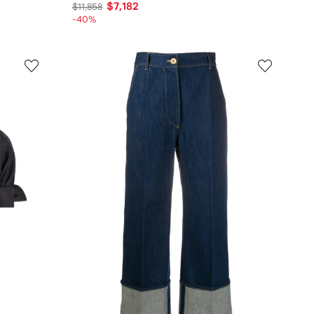
$7,182
$11,858
-40%