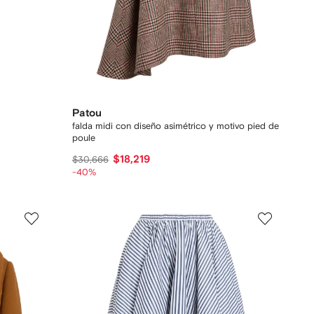
Patou
falda midi con diseño asimétrico y motivo pied de
poule
$18,219
$30,666
-40%