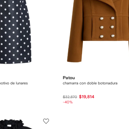
Patou
otivo de lunares
chamarra con doble botonadura
$19,814
$32,870
-40%