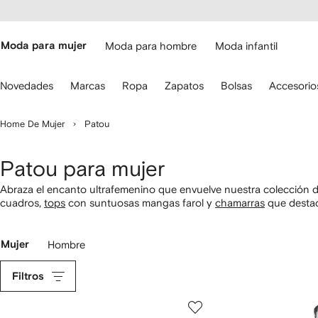
cesibilidad
Ir al
contenido
ARFETCH
principal
Moda para mujer
Moda para hombre
Moda infantil
iliza
Novedades
Marcas
Ropa
Zapatos
Bolsas
Accesorio
s
lechas
el
Home De Mujer
Patou
eclado
ara
avegar.
Patou para mujer
Abraza el encanto ultrafemenino que envuelve nuestra colección d
cuadros,
tops
con suntuosas mangas farol y
chamarras
que destac
materiales de primera calidad y disponible a tan solo un clic de d
Mujer
Hombre
Filtros