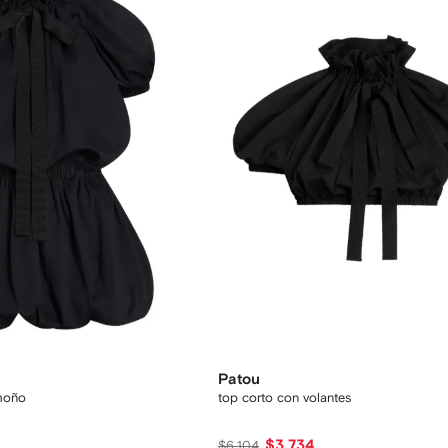
Patou
 moño
top corto con volantes
$3,734
$6,104