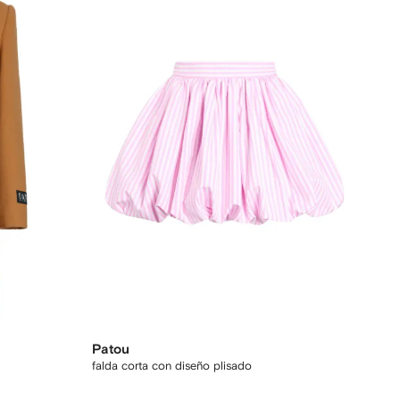
Patou
falda corta con diseño plisado