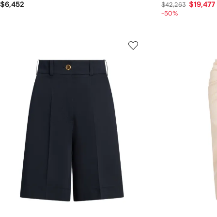
$6,452
$19,477
$42,263
-50%