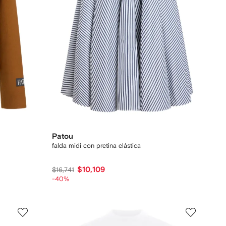
Patou
falda midi con pretina elástica
$10,109
$16,741
-40%