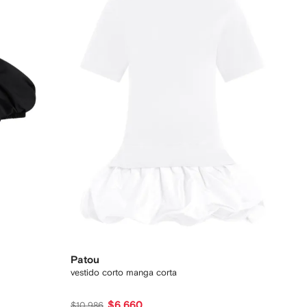
Patou
vestido corto manga corta
$6,660
$10,986