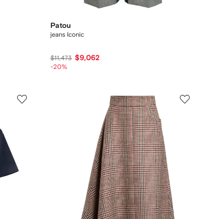
Patou
jeans Iconic
$9,062
$11,473
-20%