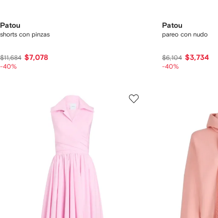
Patou
Patou
shorts con pinzas
pareo con nudo
$7,078
$3,734
$11,684
$6,104
-40%
-40%