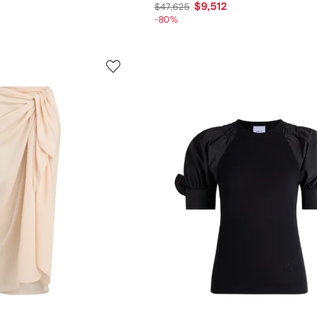
$9,512
$47,625
-80%