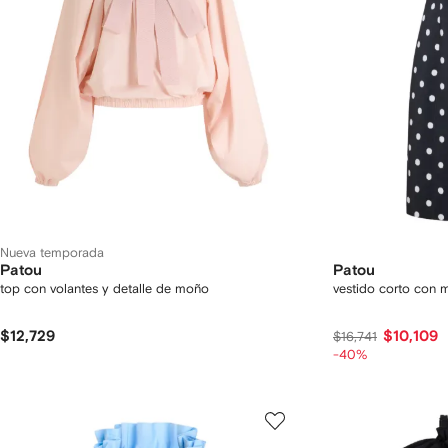
Nueva temporada
Patou
Patou
top con volantes y detalle de moño
vestido corto con m
$12,729
$10,109
$16,741
-40%