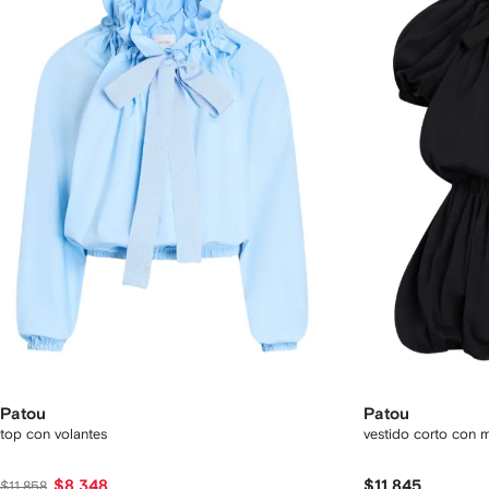
Patou
Patou
top con volantes
vestido corto con
$8,348
$11,845
$11,858