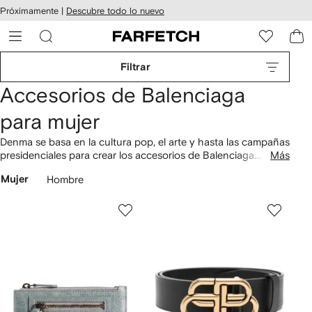
cesibilidad
Ir al
Próximamente |
Descubre todo lo nuevo
contenido
ARFETCH
principal
Filtrar
Accesorios de Balenciaga
para mujer
Denma se basa en la cultura pop, el arte y hasta las campañas
presidenciales para crear los accesorios de Balenciaga.
Más
Explora la selección para mujer que preparamos en
Mujer
Hombre
FARFETCH y encuentra
lentes de sol
que te harán sentir
como un personaje de Matrix. También tenemos
bufandas
con logo,
cinturones
de piel y las
gorras
con eslogan de la
marca.