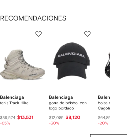
RECOMENDACIONES
Mostrando
1
2
3
de
de
de
de
12
12
12
2
rtículos
Balenciaga
Balenciaga
Balenciaga
tenis Track Hike
gorra de béisbol con
bolsa de hombro Le
logo bordado
Cagole XS
$13,531
$8,120
$51,069
$39,574
$12,085
$64,850
-65%
-30%
-20%