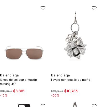
Balenciaga
Balenciaga
lentes de sol con armazón
llavero con detalle de moño
rectangular
$8,815
$10,783
$10,840
$21,650
-15%
-50%