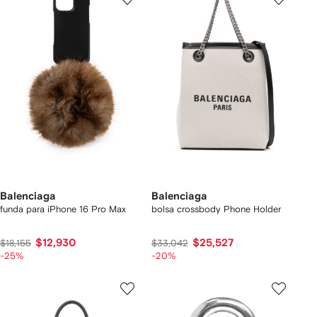
Balenciaga
Balenciaga
funda para iPhone 16 Pro Max
bolsa crossbody Phone Holder
$12,930
$25,527
$18,155
$33,042
-25%
-20%