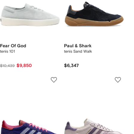
Fear Of God
Paul & Shark
tenis 101
tenis Sand Walk
$9,850
$6,347
$10,439