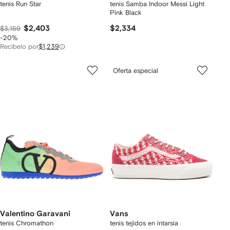
tenis Run Star
tenis Samba Indoor Messi Light
Pink Black
$2,403
$2,334
$3,159
-20%
Recíbelo por
$1,239
Oferta especial
Valentino Garavani
Vans
tenis Chromathon
tenis tejidos en intarsia