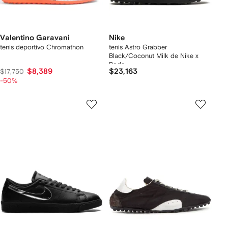
Valentino Garavani
Nike
tenis deportivo Chromathon
tenis Astro Grabber
Black/Coconut Milk de Nike x
Bode
$8,389
$23,163
$17,750
-50%