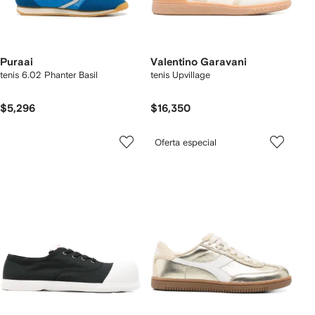
Puraai
Valentino Garavani
tenis 6.02 Phanter Basil
tenis Upvillage
$5,296
$16,350
Oferta especial