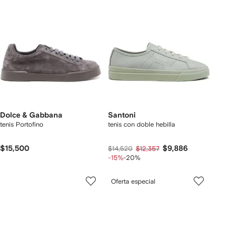
Dolce & Gabbana
Santoni
tenis Portofino
tenis con doble hebilla
$15,500
$9,886
$14,520
$12,357
-15%
-20%
Oferta especial