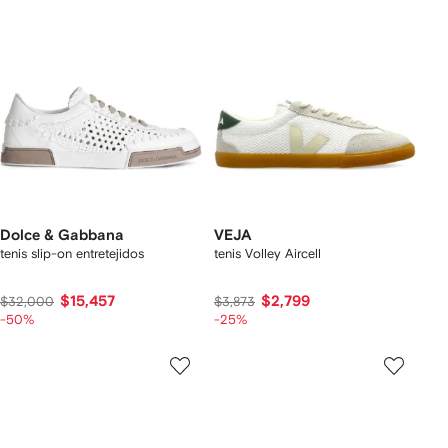
Dolce & Gabbana
VEJA
tenis slip-on entretejidos
tenis Volley Aircell
$15,457
$2,799
$32,000
$3,873
-50%
-25%