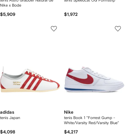
tenis Astro Grabber Natural de
tenis Speedcat OG Formstrip
Nike x Bode
$5,909
$1,972
adidas
Nike
tenis Japan
tenis Book 1 "Forrest Gump -
White/Varsity Red/Varsity Blue"
$4,098
$4,217