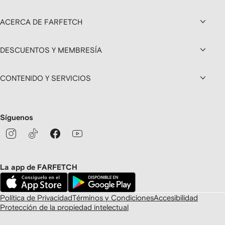
ACERCA DE FARFETCH
DESCUENTOS Y MEMBRESÍA
CONTENIDO Y SERVICIOS
Síguenos
La app de FARFETCH
Política de Privacidad
Términos y Condiciones
Accesibilidad
Protección de la propiedad intelectual