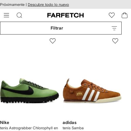
cesibilidad
Ir al
Próximamente |
Descubre todo lo nuevo
contenido
ARFETCH
principal
Filtrar
Nike
adidas
tenis Astrograbber Chlorophyll en
tenis Samba