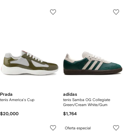
Prada
adidas
tenis America's Cup
tenis Samba OG Collegiate
Green/Cream White/Gum
$20,000
$1,764
Oferta especial