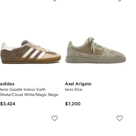
adidas
Axel Arigato
tenis Gazelle Indoor Earth
tenis Dice
Strata/Cloud White/Magic Beige
$3,424
$7,200