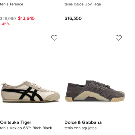
tenis Terence
tenis bajos Upvillage
$13,645
$16,350
$26,090
-45%
Onitsuka Tiger
Dolce & Gabbana
tenis Mexico 66™ Birch Black
tenis con agujetas