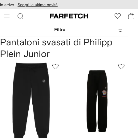
cessibilità
In arrivo |
Scopri le ultime novità
Vai ai
u
contenuti
ARFETCH
Filtra
Pantaloni svasati di Philipp
Plein Junior