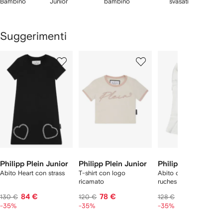
Bambino
Junior
bambino
svasati
Suggerimenti
Mostra
1
2
3
su
su
su
i
12
12
12
2
lementi
Philipp Plein Junior
Philipp Plein Junior
Philipp Plein Junio
Abito Heart con strass
T-shirt con logo
Abito con stampa e
ricamato
ruches
84 €
78 €
83 €
130 €
120 €
128 €
-35%
-35%
-35%