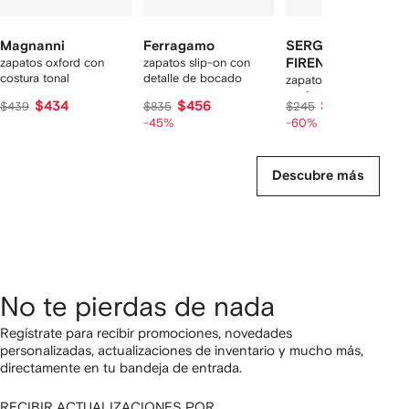
Magnanni
Ferragamo
SERGIO MORETTI
zapatos oxford con
zapatos slip-on con
FIRENZE
costura tonal
detalle de bocado
zapatos oxford con
agujetas
$434
$456
$98
$439
$835
$245
-45%
-60%
Descubre más
No te pierdas de nada
Regístrate para recibir promociones, novedades
personalizadas, actualizaciones de inventario y mucho más,
directamente en tu bandeja de entrada.
RECIBIR ACTUALIZACIONES POR