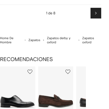
1 de 8
Siguien
Home De
Zapatos derby y
Zapatos
Zapatos
Hombre
oxford
oxford
RECOMENDACIONES
Mostrando
1
2
3
de
de
de
de
12
12
12
2
rtículos