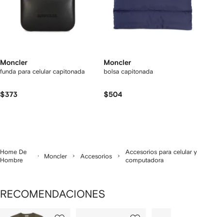
Moncler
Moncler
funda para celular capitonada
bolsa capitonada
$373
$504
Home De
Accesorios para celular y
Moncler
Accesorios
Hombre
computadora
RECOMENDACIONES
Mostrando
1
2
3