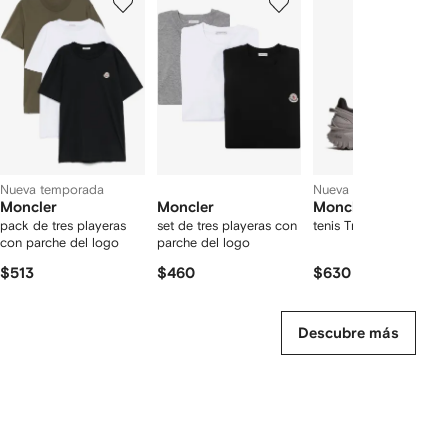
de
de
de
de
12
12
12
2
rtículos
Nueva temporada
Nueva temporada
Moncler
Moncler
Moncler
pack de tres playeras
set de tres playeras con
tenis Trailgrip GTX
con parche del logo
parche del logo
$513
$460
$630
Descubre más