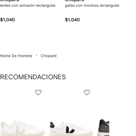
lentes con armazón rectangular
gafas con montura rectangular
$1,040
$1,040
Home De Hombre
Chopard
RECOMENDACIONES
Mostrando
1
2
3
de
de
de
de
12
12
12
2
rtículos