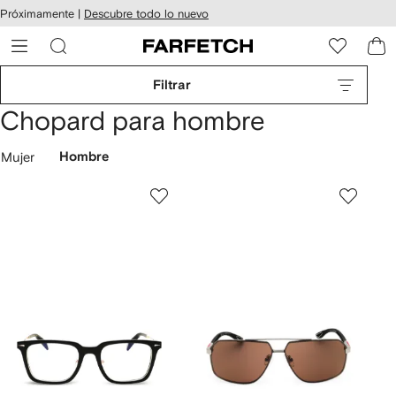
cesibilidad
Ir al
Próximamente |
Descubre todo lo nuevo
contenido
ARFETCH
principal
Filtrar
Chopard para hombre
Mujer
Hombre