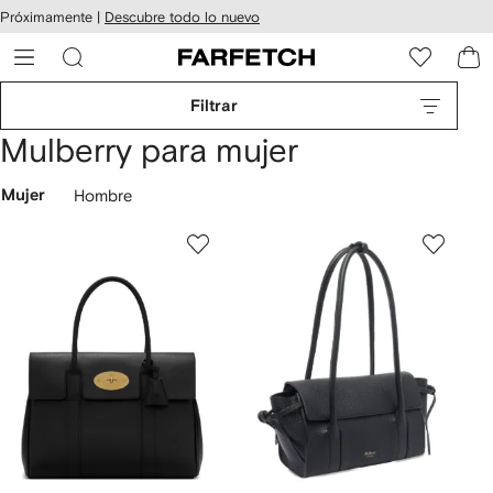
cesibilidad
Ir al
Próximamente |
Descubre todo lo nuevo
contenido
ARFETCH
principal
Filtrar
Mulberry para mujer
Mujer
Hombre