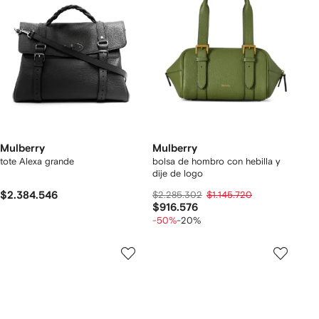
Mulberry
Mulberry
tote Alexa grande
bolsa de hombro con hebilla y
dije de logo
$2.384.546
$2.285.302
$1.145.720
$916.576
-50%
-20%