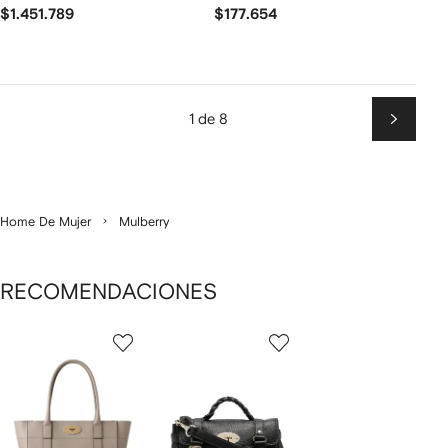
$1.451.789
$177.654
1 de 8
Siguien
Home De Mujer
Mulberry
RECOMENDACIONES
Mostrando
1
2
de
de
de
2
2
2
rtículos