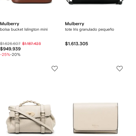
Mulberry
Mulberry
bolsa bucket Islington mini
tote Iris granulado pequeño
$1.626.607
$1.187.423
$1.613.305
$949.939
-25%
-20%