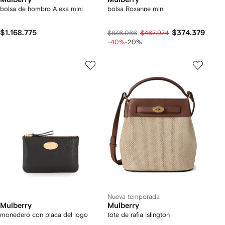
bolsa de hombro Alexa mini
bolsa Roxanne mini
$1.168.775
$374.379
$836.066
$467.974
-40%
-20%
Nueva temporada
Mulberry
Mulberry
monedero con placa del logo
tote de rafia Islington