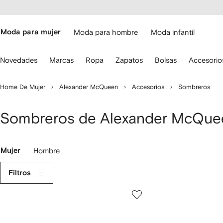
cesibilidad
Ir al
contenido
ARFETCH
principal
Moda para mujer
Moda para hombre
Moda infantil
iliza
Novedades
Marcas
Ropa
Zapatos
Bolsas
Accesorio
s
lechas
el
Home De Mujer
Alexander McQueen
Accesorios
Sombreros
eclado
ara
avegar.
Sombreros de Alexander McQue
Mujer
Hombre
Filtros