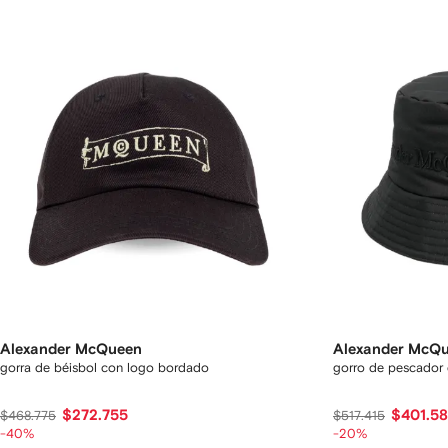
Alexander McQueen
Alexander McQ
gorra de béisbol con logo bordado
gorro de pescador
$272.755
$401.5
$468.775
$517.415
-40%
-20%