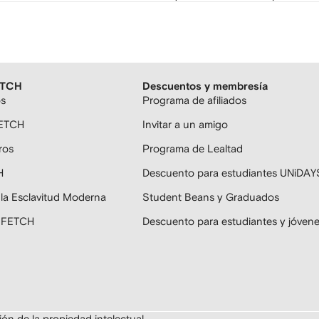
ETCH
Descuentos y membresía
os
Programa de afiliados
FETCH
Invitar a un amigo
ros
Programa de Lealtad
H
Descuento para estudiantes UNiDAY
 la Esclavitud Moderna
Student Beans y Graduados
ARFETCH
Descuento para estudiantes y jóven
ón de la propiedad intelectual