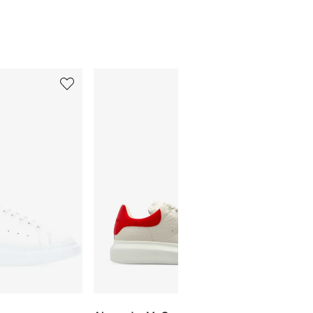
5
6
de
de
12
12