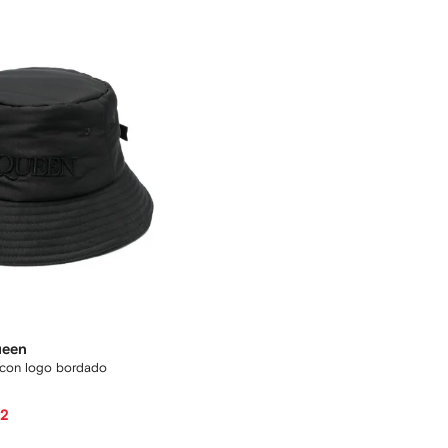
ueen
 con logo bordado
82