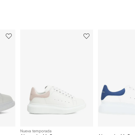
3
4
de
de
12
12
Nueva temporada