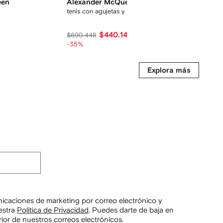
een
Alexander McQueen
Alexan
d
tenis con agujetas y plataforma
tenis over
$440.144
$490.9
$690.448
-35%
Explora más
unicaciones de marketing por correo electrónico y
estra
Política de Privacidad
.
Puedes darte de baja en
ior de nuestros correos electrónicos.