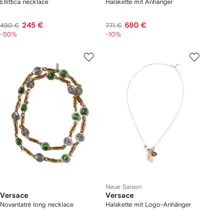
Ellittica necklace
Halskette mit Anhänger
245 €
680 €
490 €
771 €
-50%
-10%
Neue Saison
Versace
Versace
Novantatré long necklace
Halskette mit Logo-Anhänger