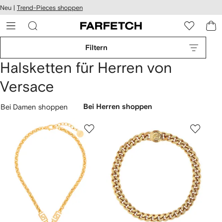
rierefreiheit
Neu |
Trend-Pieces shoppen
eiter zum
auptmenü
RFETCH
Filtern
Halsketten für Herren von
Versace
Bei Damen shoppen
Bei Herren shoppen