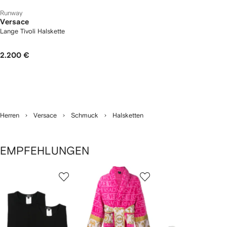
Runway
Versace
Lange Tivoli Halskette
2.200 €
Herren
Versace
Schmuck
Halsketten
EMPFEHLUNGEN
1
2
3
von
von
von
von
2
12
12
12
rtikel(n)
zeigen