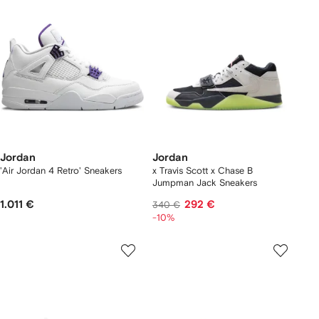
Jordan
Jordan
'Air Jordan 4 Retro' Sneakers
x Travis Scott x Chase B
Jumpman Jack Sneakers
1.011 €
292 €
340 €
-10%