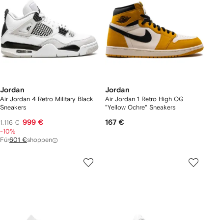
Jordan
Jordan
Air Jordan 4 Retro Military Black
Air Jordan 1 Retro High OG
Sneakers
"Yellow Ochre" Sneakers
999 €
167 €
1.116 €
-10%
Für
601 €
shoppen