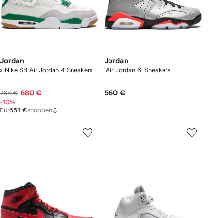
Jordan
Jordan
x Nike SB Air Jordan 4 Sneakers
'Air Jordan 6' Sneakers
680 €
560 €
768 €
-10%
Für
658 €
shoppen