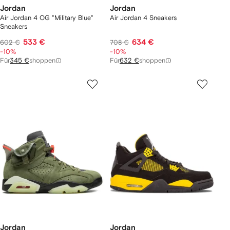
Jordan
Jordan
Air Jordan 4 OG "Military Blue"
Air Jordan 4 Sneakers
Sneakers
533 €
634 €
602 €
708 €
-10%
-10%
Für
345 €
shoppen
Für
632 €
shoppen
Jordan
Jordan