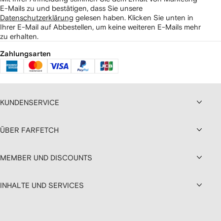
E-Mails zu und bestätigen, dass Sie unsere
Datenschutzerklärung
gelesen haben.
Klicken Sie unten in
Ihrer E-Mail auf Abbestellen, um keine weiteren E-Mails mehr
zu erhalten.
Zahlungsarten
KUNDENSERVICE
ÜBER FARFETCH
MEMBER UND DISCOUNTS
INHALTE UND SERVICES