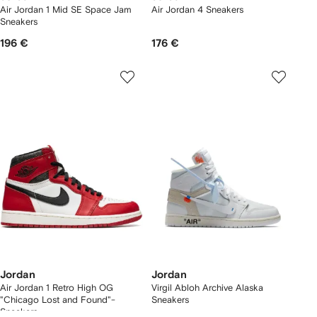
Air Jordan 1 Mid SE Space Jam
Air Jordan 4 Sneakers
Sneakers
196 €
176 €
Jordan
Jordan
Air Jordan 1 Retro High OG
Virgil Abloh Archive Alaska
"Chicago Lost and Found"-
Sneakers
Sneakers