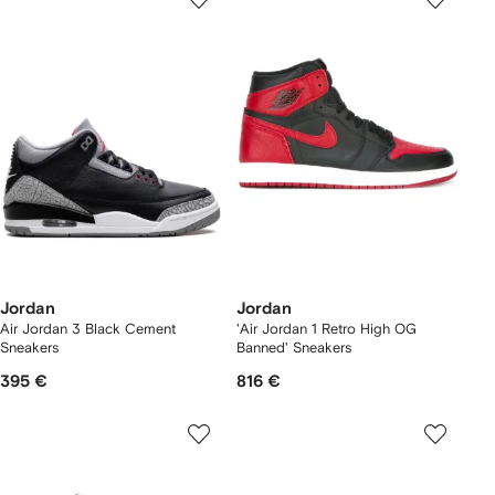
Jordan
Jordan
Air Jordan 3 Black Cement
'Air Jordan 1 Retro High OG
Sneakers
Banned' Sneakers
395 €
816 €