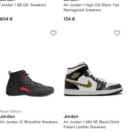
'Jordan 1 SB QS' Sneakers
Air Jordan 1 High OG Black Toe
Reimagined Sneakers
604 €
134 €
Neue Saison
Jordan
Jordan
Air Jordan 12 Bloodline Sneakers
Air Jordan 1 Mid SE Black/Gold
Patent Leather Sneakers