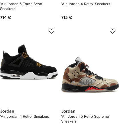
'Air Jordan 6 Travis Scott'
'Air Jordan 4 Retro' Sneakers
Sneakers
714 €
713 €
Jordan
Jordan
'Air Jordan 4 Retro' Sneakers
'Air Jordan 5 Retro Supreme'
Sneakers