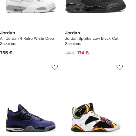
Jordan
Jordan
Air Jordan 4 Retro White Oreo
Jordan Spizike Low Black Cat
Sneakers
Sneakers
735 €
174 €
182 €