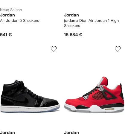
Neue Saison
Jordan
Jordan
Air Jordan 5 Sneakers
jordan x Dior 'Air Jordan 1 High'
Sneakers
541 €
15.684 €
Jordan
Jordan