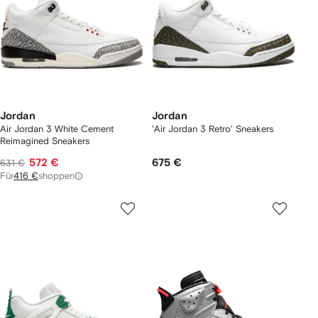
Jordan
Jordan
Air Jordan 3 White Cement
'Air Jordan 3 Retro' Sneakers
Reimagined Sneakers
572 €
675 €
631 €
Für
416 €
shoppen