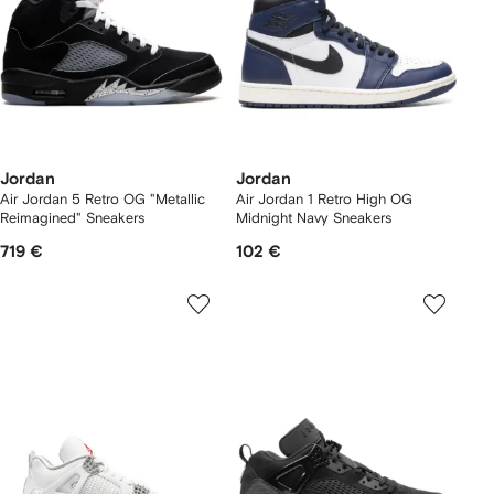
Jordan
Jordan
Air Jordan 5 Retro OG "Metallic
Air Jordan 1 Retro High OG
Reimagined" Sneakers
Midnight Navy Sneakers
719 €
102 €