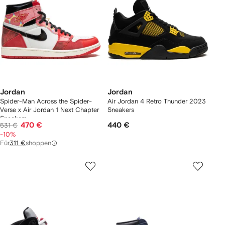
Jordan
Jordan
Spider-Man Across the Spider-
Air Jordan 4 Retro Thunder 2023
Verse x Air Jordan 1 Next Chapter
Sneakers
Sneakers
470 €
440 €
531 €
-10%
Für
311 €
shoppen