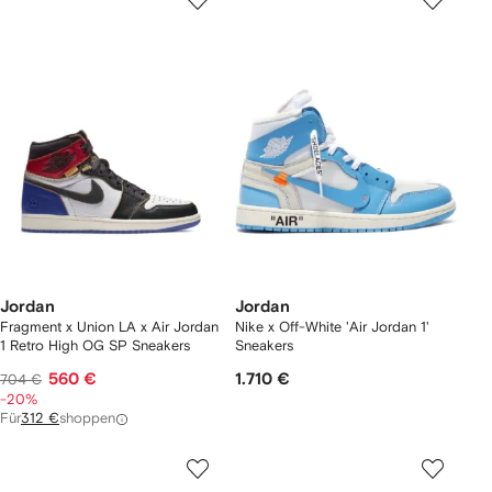
Jordan
Jordan
Fragment x Union LA x Air Jordan
Nike x Off-White 'Air Jordan 1'
1 Retro High OG SP Sneakers
Sneakers
560 €
1.710 €
704 €
-20%
Für
312 €
shoppen