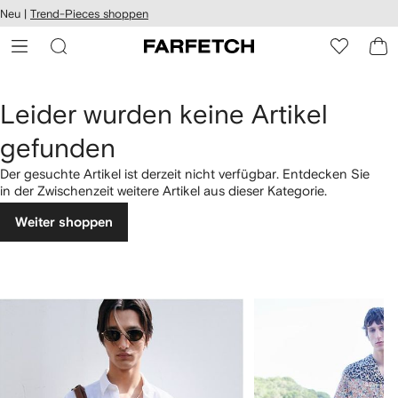
rierefreiheit
Neu |
Trend-Pieces shoppen
eiter zum
auptmenü
RFETCH
Leider wurden keine Artikel
gefunden
Der gesuchte Artikel ist derzeit nicht verfügbar. Entdecken Sie
in der Zwischenzeit weitere Artikel aus dieser Kategorie.
Weiter shoppen
1
2
von
von
4
4