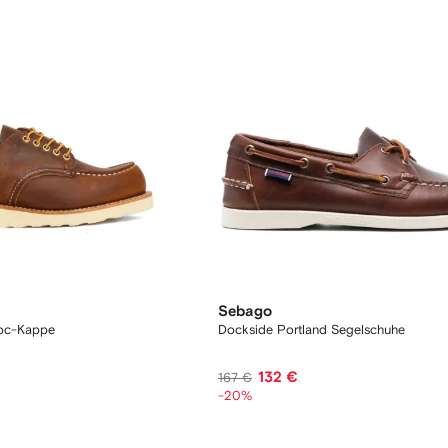
Sebago
Moc-Kappe
Dockside Portland Segelschuhe
132 €
167 €
-20%