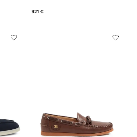
921 €