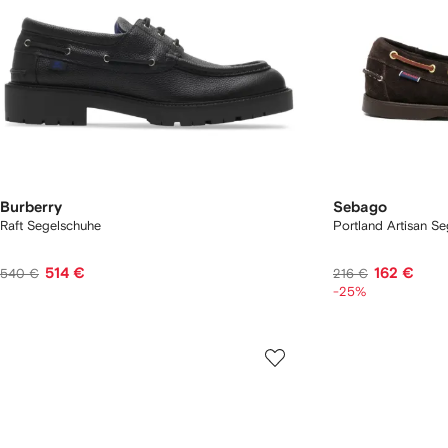
Burberry
Sebago
Raft Segelschuhe
Portland Artisan S
514 €
162 €
540 €
216 €
-25%