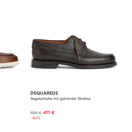
DSQUARED2
Segelschuhe mit gekörnter Struktur
417 €
695 €
-40%