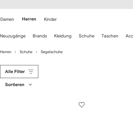
rierefreiheit
eiter zum
auptmenü
RFETCH
Damen
Herren
Kinder
erwenden
Neuzugänge
Brands
Kleidung
Schuhe
Taschen
Acc
ie
ie
eiltasten
Herren
Schuhe
Segelschuhe
ur
avigation.
Alle Filter
Sortieren