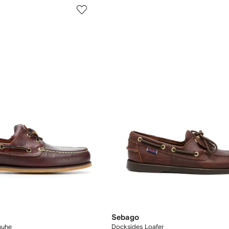
Sebago
huhe
Docksides Loafer