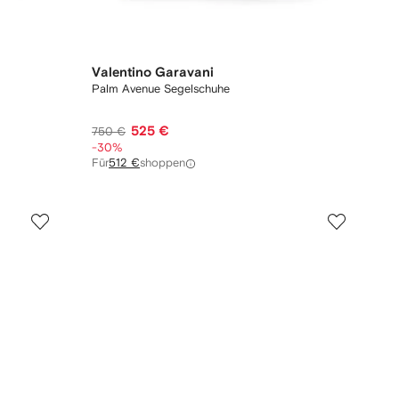
Valentino Garavani
Palm Avenue Segelschuhe
525 €
750 €
-30%
Für
512 €
shoppen