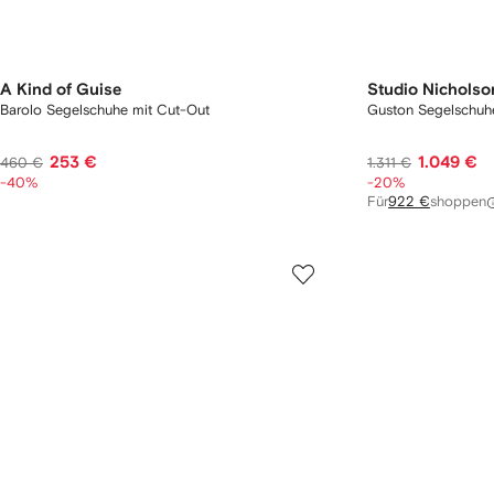
A Kind of Guise
Studio Nicholso
Barolo Segelschuhe mit Cut-Out
Guston Segelschuh
253 €
1.049 €
460 €
1.311 €
-40%
-20%
Für
922 €
shoppen