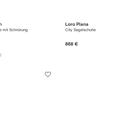
n
Loro Piana
e mit Schnürung
City Segelschuhe
868 €