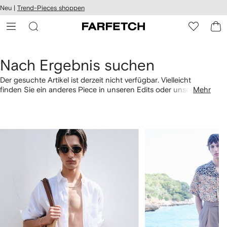
rierefreiheit
Neu |
Trend-Pieces shoppen
eiter zum
auptmenü
RFETCH
Nach Ergebnis suchen
Der gesuchte Artikel ist derzeit nicht verfügbar. Vielleicht
finden Sie ein anderes Piece in unseren Edits oder unseren
Mehr
Empfehlungen für Sie. Über die Links unten können Sie auch
nach Kategorie shoppen.
1
2
von
von
4
4