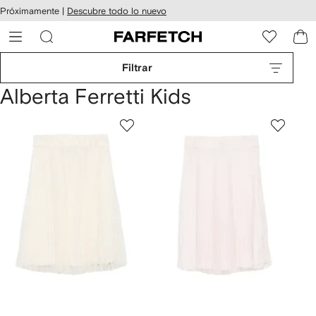
cesibilidad
Ir al
Próximamente |
Descubre todo lo nuevo
contenido
ARFETCH
principal
Filtrar
Alberta Ferretti Kids