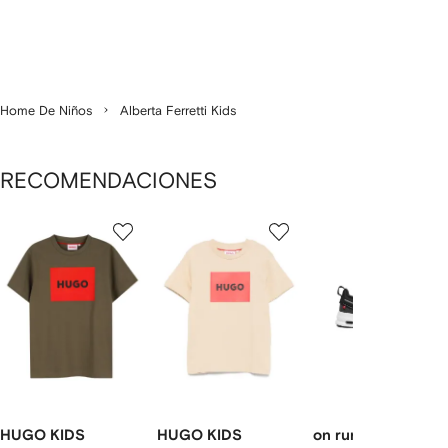
Home De Niños
Alberta Ferretti Kids
RECOMENDACIONES
Mostrando
1
2
3
de
de
de
de
12
12
12
2
rtículos
HUGO KIDS
HUGO KIDS
on running kids