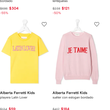
bordado
lentejuelas
$304
$121
$686
$238
-55%
-50%
Alberta Ferretti Kids
Alberta Ferretti Kids
playera Latin Lover
suéter con eslogan bordado
$59
$184
$134
$417