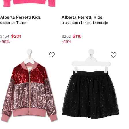
Alberta Ferretti Kids
Alberta Ferretti Kids
suéter Je T'aime
blusa con ribetes de encaje
$201
$116
$454
$262
-55%
-55%