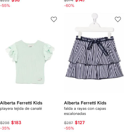
$98
$147
$222
$374
-55%
-60%
Alberta Ferretti Kids
Alberta Ferretti Kids
playera tejida de canalé
falda a rayas con capas
escalonadas
$183
$127
$298
$287
-35%
-55%