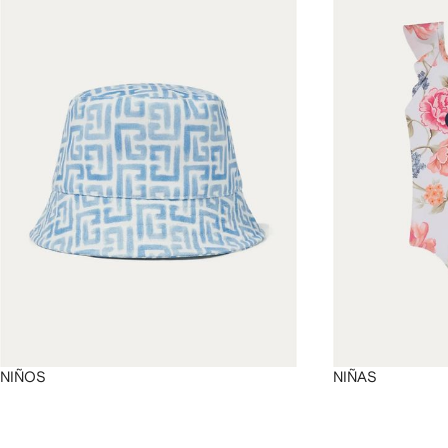
4
4
4
4
NIÑOS
NIÑAS