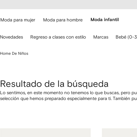
cesibilidad
Ir al
contenido
ARFETCH
principal
Moda para mujer
Moda para hombre
Moda infantil
iliza
Novedades
Regreso a clases con estilo
Marcas
Bebé (0-3
s
lechas
el
Home De Niños
eclado
ara
avegar.
Resultado de la búsqueda
Lo sentimos, en este momento no tenemos lo que buscas, pero pue
selección que hemos preparado especialmente para ti. También p
categorías utilizando los links a continuación.
1
2
3
4
de
de
de
de