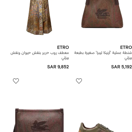
ETRO
ETRO
شنطة عملية 'أرنيكا ليبرا' صغيرة بطبعة
معطف روب حرير بنقش حيوان ونقش
بيزلي
بيزلي
SAR 9,852
SAR 5,192