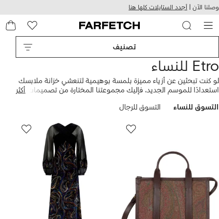
هيل
التخطي
وصلنا الآن |
أجدد الستايلات كلها هنا
استخدام
للمحتوى
ى
الرئيسي
FARFETC
تصنيف
Etro للنساء
لو كنت تبحثين عن أزياء مميزة بلمسة بوهيمية لتنعشي خزانة ملابسك
استعدادًا للموسم الجديد، فإليك مجموعتنا المختارة من تصميمات
أكثر
ايترو. تشتهر ايترو بقصات رائعة تمزج الستايل الشرقي بالستايل الغربي
التسوق للنساء
التسوق للرجال
كما تقدم موديلات برسومات بيزلي و
فساتين
واسعة، بالإضافة إلى
الكيمونو
الحريري المطبوع الذي يضيف لمسة من الرقي إلى ملابسك،
ولا تنسى اختيار
سنيكرز
مريحة ومطرزة بالزهور لتتألقي بإطلالة تخطف
جميع الأنظار.