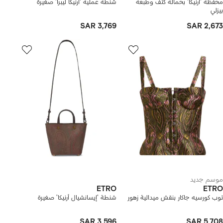
محفظة 'أرنيكا' بحمالة كتف وطبعة
شنطة عملية 'أرنيكا ليبرا' صغيرة
بيزلي
SAR 3,769
SAR 2,673
موسم جديد
ETRO
ETRO
توب كورسيه جاكار بنقش ميدالية زهور
شنطة 'إيسانشيال أرنيكا' صغيرة
SAR 3,596
SAR 5,708