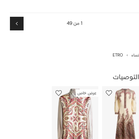
1 من 49
التالي
نساء
ETRO
التوصيات
رض
12
عرض خاص
من
ن
12
1
نتجات