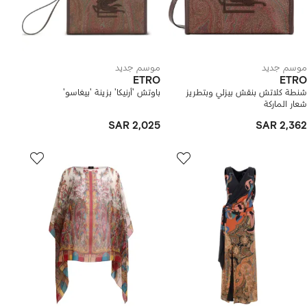
موسم جديد
موسم جديد
ETRO
ETRO
شنطة كلاتش بنقش بيزلي وبتطريز
باوتش 'أرنيكا' بزينة 'بيغاسو'
شعار الماركة
SAR 2,025
SAR 2,362