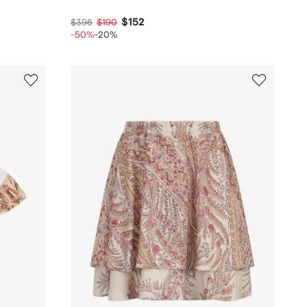
$152
$396
$190
-50%
-20%