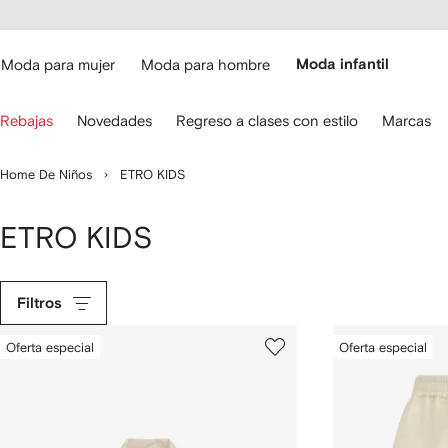
cesibilidad
Ir al
contenido
ARFETCH
principal
Moda para mujer
Moda para hombre
Moda infantil
iliza
Rebajas
Novedades
Regreso a clases con estilo
Marcas
s
lechas
el
Home De Niños
ETRO KIDS
eclado
ara
avegar.
ETRO KIDS
Filtros
Oferta especial
Oferta especial