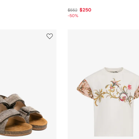
$250
$552
-50%