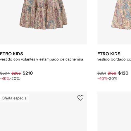
ETRO KIDS
ETRO KIDS
vestido con volantes y estampado de cachemira
vestido bordado c
$210
$120
$504
$263
$251
$150
-45%
-20%
-40%
-20%
Oferta especial