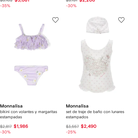
$3,081
$2,206
$5,102
$3,131
-35%
-30%
Monnalisa
Monnalisa
bikini con volantes y margaritas
set de traje de baño con lunares
estampadas
estampados
$1,986
$2,490
$2,817
$3,557
-30%
-25%