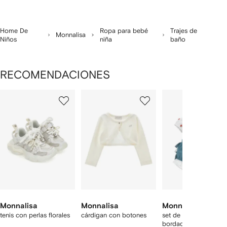
Home De
Ropa para bebé
Trajes de
Monnalisa
Niños
niña
baño
RECOMENDACIONES
Mostrando
1
2
3
de
de
de
de
12
12
12
2
rtículos
Monnalisa
Monnalisa
Monnalisa
tenis con perlas florales
cárdigan con botones
set de mameluco
bordado con detalle 