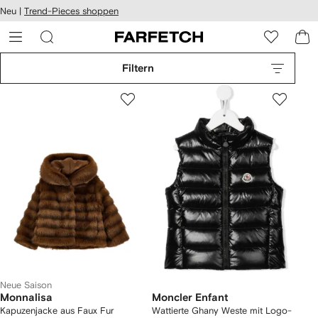
rierefreiheit
Neu |
Trend-Pieces shoppen
eiter zum
auptmenü
RFETCH
Filtern
Neue Saison
Monnalisa
Moncler Enfant
Kapuzenjacke aus Faux Fur
Wattierte Ghany Weste mit Logo-