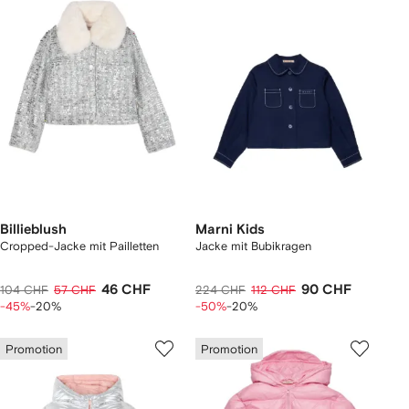
Billieblush
Marni Kids
Cropped-Jacke mit Pailletten
Jacke mit Bubikragen
46 CHF
90 CHF
104 CHF
57 CHF
224 CHF
112 CHF
-45%
-20%
-50%
-20%
Promotion
Promotion