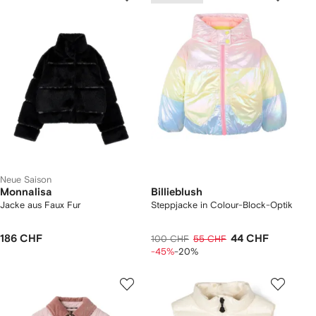
Neue Saison
Monnalisa
Billieblush
Jacke aus Faux Fur
Steppjacke in Colour-Block-Optik
186 CHF
44 CHF
100 CHF
55 CHF
-45%
-20%