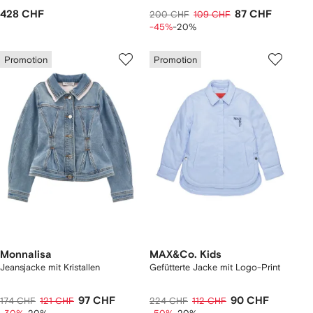
428 CHF
87 CHF
200 CHF
109 CHF
-45%
-20%
Promotion
Promotion
Monnalisa
MAX&Co. Kids
Jeansjacke mit Kristallen
Gefütterte Jacke mit Logo-Print
97 CHF
90 CHF
174 CHF
121 CHF
224 CHF
112 CHF