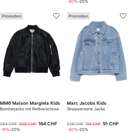
-50%
-20%
Promotion
Promotion
MM6 Maison Margiela Kids
Marc Jacobs Kids
Bomberjacke mit Reißverschluss
Strassverzierte Jacke
164 CHF
91 CHF
254 CHF
205 CHF
228 CHF
114 CHF
-15%
-20%
-50%
-20%