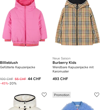
Neue Saison
Billieblush
Burberry Kids
Gefütterte Kapuzenjacke
Wendbare Kapuzenjacke mit
Karomuster
44 CHF
493 CHF
100 CHF
55 CHF
-45%
-20%
Promotion