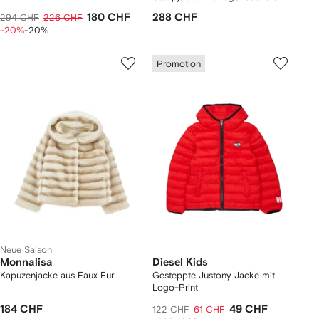
180 CHF
288 CHF
294 CHF
226 CHF
-20%
-20%
Promotion
Neue Saison
Monnalisa
Diesel Kids
Kapuzenjacke aus Faux Fur
Gesteppte Justony Jacke mit
Logo-Print
184 CHF
49 CHF
122 CHF
61 CHF