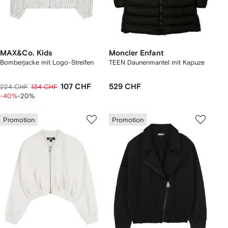
MAX&Co. Kids
Moncler Enfant
Bomberjacke mit Logo-Streifen
TEEN Daunenmantel mit Kapuze
107 CHF
529 CHF
224 CHF
134 CHF
-40%
-20%
Promotion
Promotion