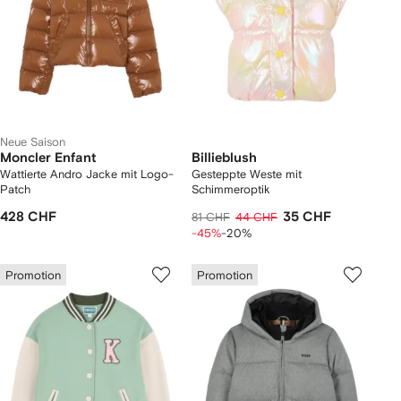
Neue Saison
Moncler Enfant
Billieblush
Wattierte Andro Jacke mit Logo-
Gesteppte Weste mit
Patch
Schimmeroptik
428 CHF
35 CHF
81 CHF
44 CHF
-45%
-20%
Promotion
Promotion