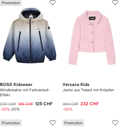
Promotion
BOSS Kidswear
Versace Kids
Windbreaker mit Farbverlauf-
Jacke aus Tweed mit Knöpfen
Effekt
125 CHF
232 CHF
220 CHF
156 CHF
464 CHF
-25%
-20%
-50%
Promotion
Promotion