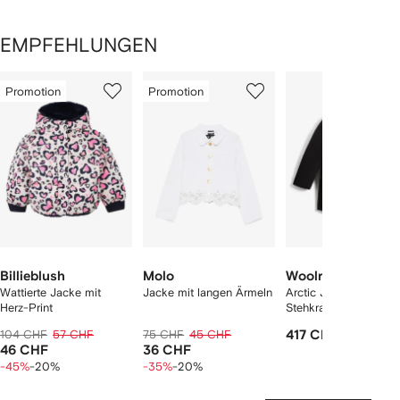
EMPFEHLUNGEN
1
2
3
von
Promotion
Promotion
von
von
von
2
12
12
12
rtikel(n)
zeigen
Billieblush
Molo
Woolrich
Wattierte Jacke mit
Jacke mit langen Ärmeln
Arctic Jacke mit
Herz-Print
Stehkragen
104 CHF
57 CHF
75 CHF
45 CHF
417 CHF
46 CHF
36 CHF
-45%
-20%
-35%
-20%