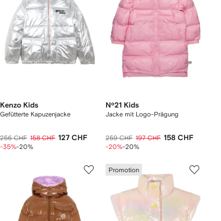
Kenzo Kids
Nº21 Kids
Gefütterte Kapuzenjacke
Jacke mit Logo-Prägung
127 CHF
158 CHF
256 CHF
158 CHF
259 CHF
197 CHF
-35%
-20%
-20%
-20%
Promotion