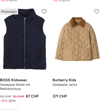
-30%
-20%
-50%
-20%
Promotion
BOSS Kidswear
Burberry Kids
Gesteppte Weste mit
Gesteppte Jacke
Reißverschluss
67 CHF
371 CHF
99 CHF
83 CHF
-15%
-20%