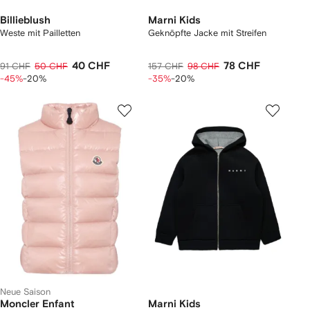
Billieblush
Marni Kids
Weste mit Pailletten
Geknöpfte Jacke mit Streifen
40 CHF
78 CHF
91 CHF
50 CHF
157 CHF
98 CHF
-45%
-20%
-35%
-20%
Neue Saison
Moncler Enfant
Marni Kids