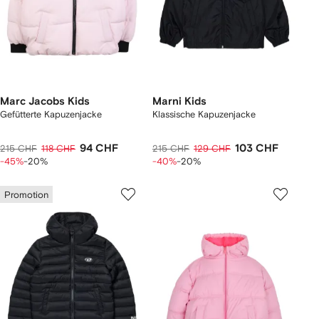
Marc Jacobs Kids
Marni Kids
Gefütterte Kapuzenjacke
Klassische Kapuzenjacke
94 CHF
103 CHF
215 CHF
118 CHF
215 CHF
129 CHF
-45%
-20%
-40%
-20%
Promotion