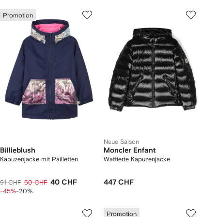
Promotion
Neue Saison
Billieblush
Moncler Enfant
Kapuzenjacke mit Pailletten
Wattierte Kapuzenjacke
40 CHF
447 CHF
91 CHF
50 CHF
-45%
-20%
Promotion