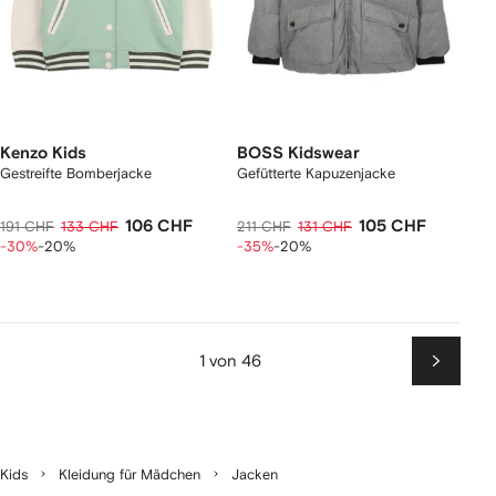
Kenzo Kids
BOSS Kidswear
Gestreifte Bomberjacke
Gefütterte Kapuzenjacke
106 CHF
105 CHF
191 CHF
133 CHF
211 CHF
131 CHF
-30%
-20%
-35%
-20%
1 von 46
Weiter
Kids
Kleidung für Mädchen
Jacken