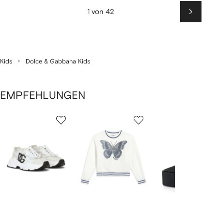
1 von 42
Weiter
Kids
Dolce & Gabbana Kids
EMPFEHLUNGEN
1
2
3
von
von
von
von
2
12
12
12
rtikel(n)
zeigen