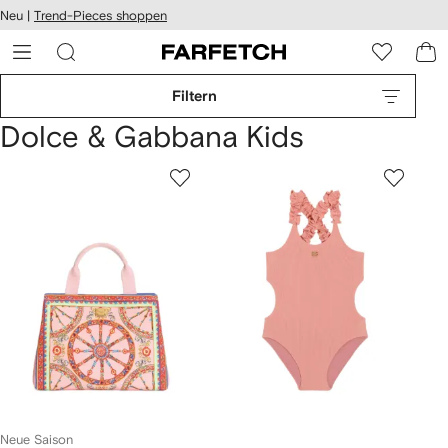
rierefreiheit
Neu |
Trend-Pieces shoppen
eiter zum
auptmenü
RFETCH
Filtern
Dolce & Gabbana Kids
Neue Saison