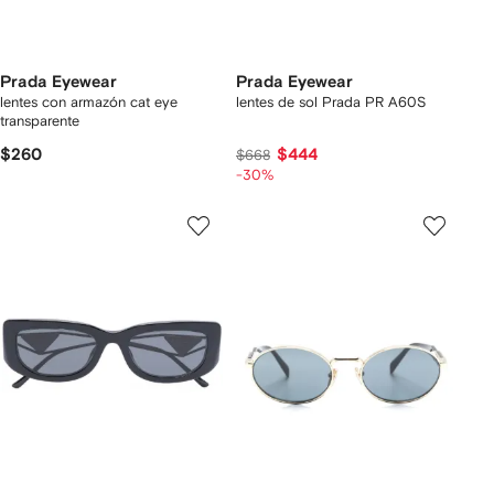
Prada Eyewear
Prada Eyewear
lentes con armazón cat eye
lentes de sol Prada PR A60S
transparente
$260
$444
$668
-30%