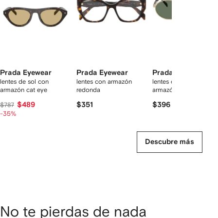
rtículos
Prada Eyewear
Prada Eyewear
Prada Eyewear
lentes de sol con
lentes con armazón
lentes de sol con
armazón cat eye
redonda
armazón ovalada
$489
$351
$396
$787
-35%
Descubre más
No te pierdas de nada