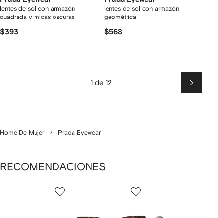
lentes de sol con armazón
lentes de sol con armazón
cuadrada y micas oscuras
geométrica
$393
$568
1 de 12
Siguien
Home De Mujer
Prada Eyewear
RECOMENDACIONES
Mostrando
1
2
3
de
de
de
de
12
12
12
2