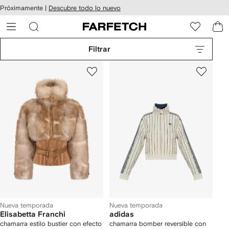
cesibilidad
Ir al
Próximamente |
Descubre todo lo nuevo
contenido
ARFETCH
principal
Filtrar
Nueva temporada
Nueva temporada
Elisabetta Franchi
adidas
chamarra estilo bustier con efecto
chamarra bomber reversible con