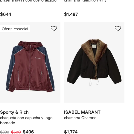
blazer a rayas con cuello alzado
chamarra Reedition Vinyl
$644
$1,487
Oferta especial
Sporty & Rich
ISABEL MARANT
chaqueta con capucha y logo
chamarra Charone
bordado
$496
$1,774
$892
$620