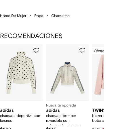
Home De Mujer
Ropa
Chamarras
RECOMENDACIONES
Mostrando
1
2
3
Oferta especial
de
de
de
de
12
12
12
2
rtículos
Nueva temporada
adidas
adidas
TWINSET
chamarra deportiva con
chamarra bomber
blazer con doble
lunares
reversible con
botonadura
estampado de rayas