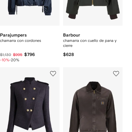
Parajumpers
Barbour
chamarra con cordones
chamarra con cuello de pana y
cierre
$796
$628
$1,130
$995
-10%
-20%