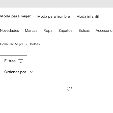
cesibilidad
Ir al
contenido
ARFETCH
principal
Moda para mujer
Moda para hombre
Moda infantil
iliza
Novedades
Marcas
Ropa
Zapatos
Bolsas
Accesorio
s
lechas
el
Home De Mujer
Bolsas
eclado
ara
avegar.
Filtros
Ordenar por