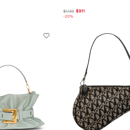
$911
$1,139
-20%