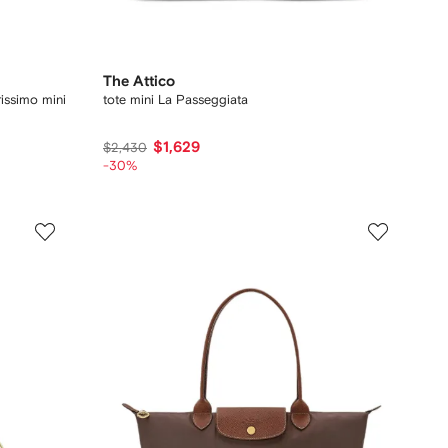
The Attico
issimo mini
tote mini La Passeggiata
$1,629
$2,430
-30%