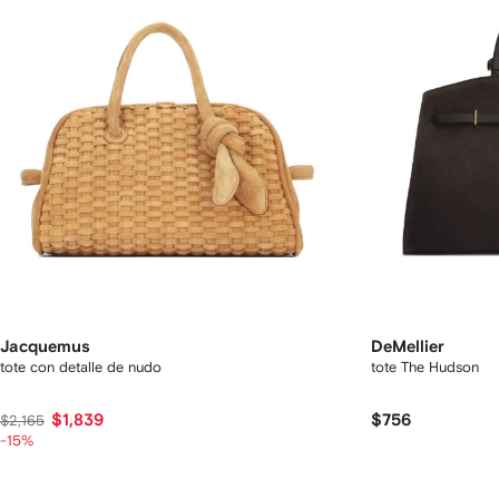
Jacquemus
DeMellier
tote con detalle de nudo
tote The Hudson
$1,839
$756
$2,165
-15%