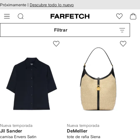
cesibilidad
Ir al
Próximamente |
Descubre todo lo nuevo
contenido
ARFETCH
principal
Filtrar
Nueva temporada
Nueva temporada
Jil Sander
DeMellier
camisa Envers Satin
tote de rafia Siena