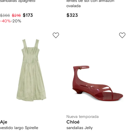
sandalias Spaghetti
lentes de sol con armazón
ovalada
$173
$323
$366
$216
-40%
-20%
Nueva temporada
Aje
Chloé
vestido largo Spirelle
sandalias Jelly