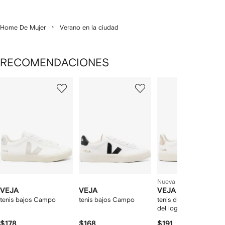
Home De Mujer
Verano en la ciudad
RECOMENDACIONES
Mostrando
1
2
3
de
de
de
de
12
12
12
2
rtículos
Nueva temporada
VEJA
VEJA
VEJA
tenis bajos Campo
tenis bajos Campo
tenis de piel con parc
del logo
$178
$168
$191