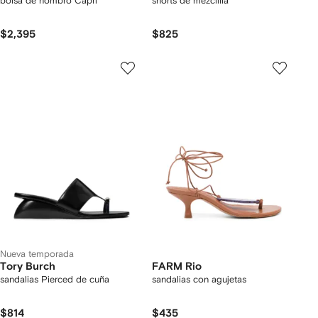
bolsa de hombro Capri
shorts de mezclilla
$2,395
$825
Nueva temporada
Tory Burch
FARM Rio
sandalias Pierced de cuña
sandalias con agujetas
$814
$435