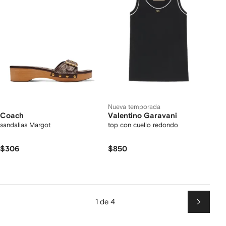
Nueva temporada
Coach
Valentino Garavani
sandalias Margot
top con cuello redondo
$306
$850
1 de 4
Siguien