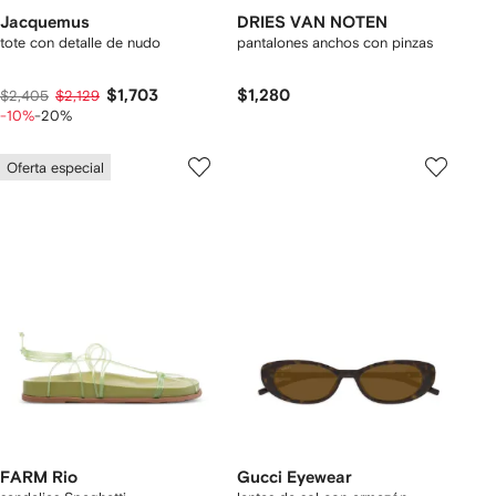
Jacquemus
DRIES VAN NOTEN
tote con detalle de nudo
pantalones anchos con pinzas
$1,703
$1,280
$2,405
$2,129
-10%
-20%
Oferta especial
FARM Rio
Gucci Eyewear