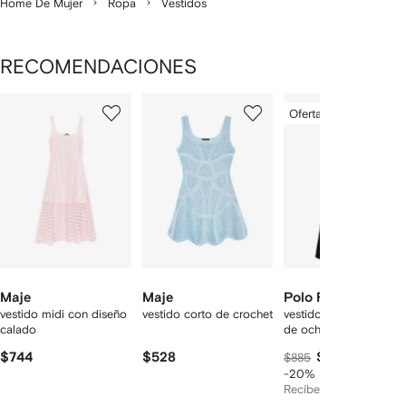
Home De Mujer
Ropa
Vestidos
RECOMENDACIONES
Mostrando
1
2
3
Oferta especial
de
de
de
de
12
12
12
2
rtículos
Maje
Maje
Polo Ralph Lauren
vestido midi con diseño
vestido corto de crochet
vestido largo en tejido
calado
de ochos
$744
$528
$700
$885
-20%
Recíbelo por
$480