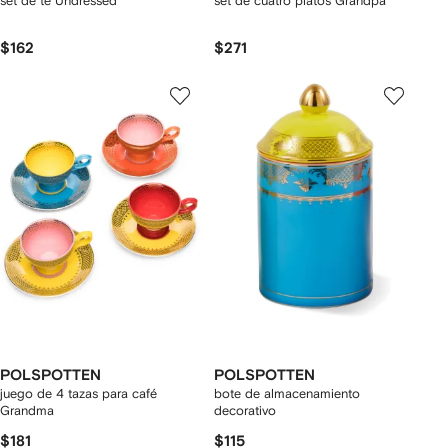
set de té Undressed
set de cuatro platos Grandpa
$162
$271
POLSPOTTEN
POLSPOTTEN
juego de 4 tazas para café
bote de almacenamiento
Grandma
decorativo
$181
$115