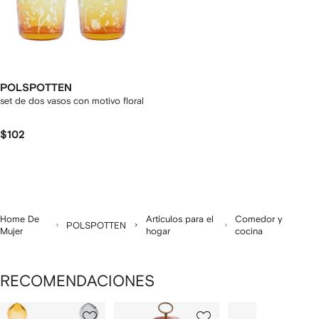
POLSPOTTEN
set de dos vasos con motivo floral
$102
Home De
Artículos para el
Comedor y
POLSPOTTEN
Mujer
hogar
cocina
RECOMENDACIONES
Mostrando
1
2
3