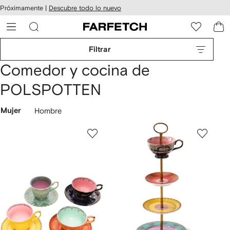
cesibilidad
Ir al
Próximamente |
Descubre todo lo nuevo
contenido
ARFETCH
principal
Filtrar
Comedor y cocina de
POLSPOTTEN
Mujer
Hombre