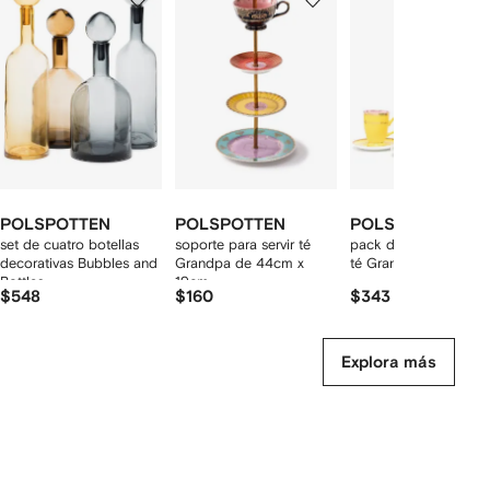
de
de
de
de
11
11
11
1
rtículos
POLSPOTTEN
POLSPOTTEN
POLSPOTTEN
set de cuatro botellas
soporte para servir té
pack de cuatro tazas
decorativas Bubbles and
Grandpa de 44cm x
té Grandpa
Bottles
19cm
$548
$160
$343
Explora más