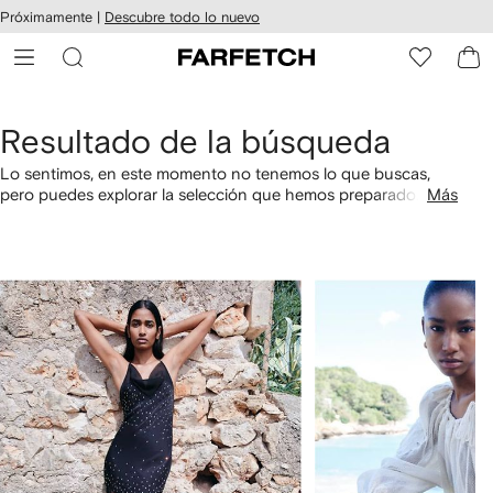
cesibilidad
Ir al
Próximamente |
Descubre todo lo nuevo
contenido
ARFETCH
principal
Resultado de la búsqueda
Lo sentimos, en este momento no tenemos lo que buscas,
pero puedes explorar la selección que hemos preparado
Más
especialmente para ti. También puedes comprar por
categorías utilizando los links a continuación.
1
2
de
de
4
4