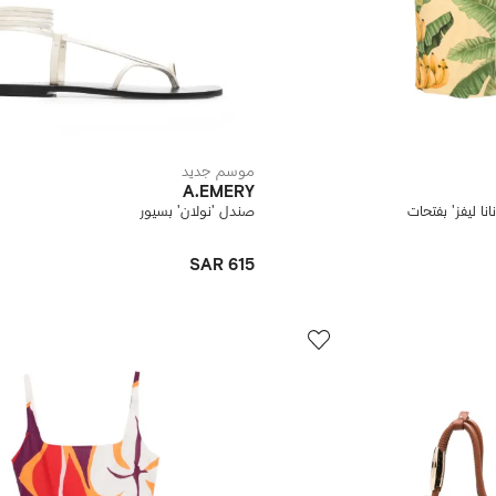
موسم جديد
A.EMERY
ا ليفز' بفتحات
صندل 'نولان' بسيور
SAR 615