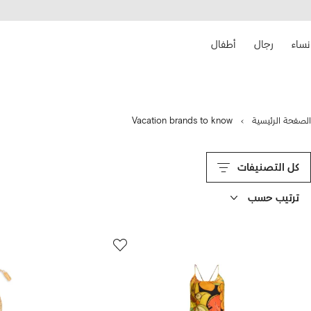
هيل
التخطي
استخدام
للمحتوى
ى
الرئيسي
FARFETC
نساء
رجال
أطفال
الصفحة الرئيسية
Vacation brands to know
كل التصنيفات
ترتيب حسب