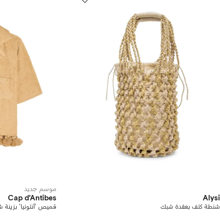
موسم جديد
Cap d'Antibes
Alysi
شنطة كتف بعقدة شبك
قميص 'أنتونيا' بزينة ش