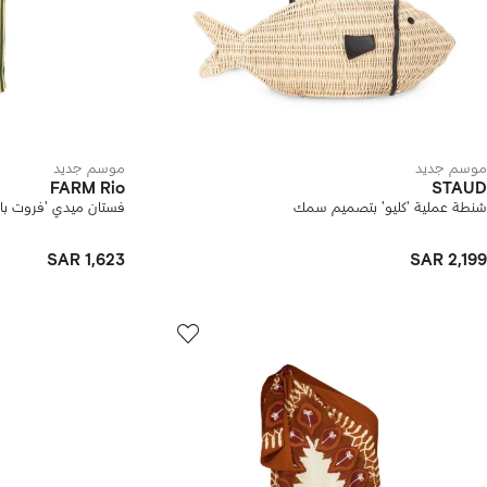
موسم جديد
موسم جديد
FARM Rio
STAUD
شنطة عملية 'كليو' بتصميم سمك
فستان ميدي 'فروت بانان
SAR 1,623
SAR 2,199