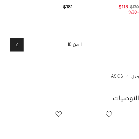
$181
$113
$170
-%30
1 من 18
التالي
رجال
ASICS
التوصيات
رض
12
من
ن
12
1
نتجات