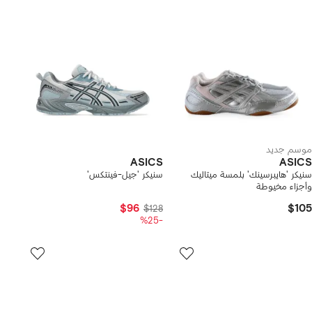
موسم جديد
ASICS
ASICS
سنيكر 'هايبرسينك' بلمسة ميتاليك
سنيكر 'جيل-فينتكس'
وأجزاء مخيوطة
$96
$105
$128
-%25