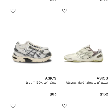
ASICS
ASICS
سنيكر 'هايبرسينك' بأجزاء مخيوطة
سنيكر 'جيل-1130' برباط
$83
$132