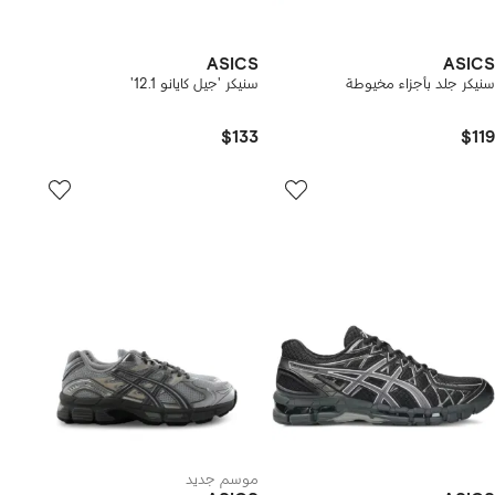
ASICS
ASICS
سنيكر جلد بأجزاء مخيوطة
سنيكر 'جيل كايانو 12.1'
$133
$119
موسم جديد