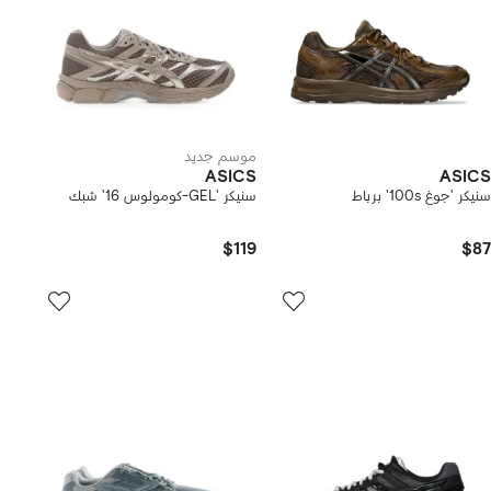
موسم جديد
ASICS
ASICS
سنيكر 'جوغ 100s' برباط
سنيكر 'GEL-كومولوس 16' شبك
$119
$87