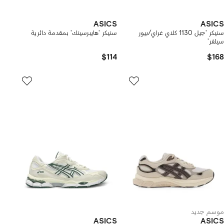
ASICS
ASICS
سنيكر 'جيل 1130 كلاي غراي/بيور
سنيكر 'هايبرسينك' بمقدمة دائرية
سيلفر'
$114
$168
موسم جديد
ASICS
ASICS