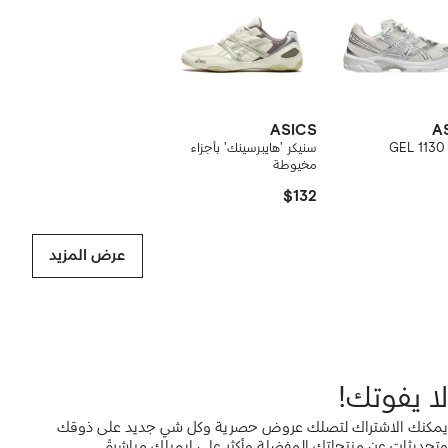
ASICS
A
G
سنيكر 'هايبرسينك' بأجزاء
مخيوطة
$132
عرض المزيد
لا يفوتك!
يمكنك الاشتراك لتصلك عروض حصرية وكل شي جديد على ذوقك
وتحديثات عن منتجاتك المفضلة وأكثر على إيميلك مباشرةً