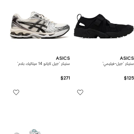
ASICS
ASICS
سنيكر 'جيل-فيليمي'
سنيكر 'جيل كايانو 14 ميتاليك بلام'
$271
$125