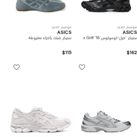
موسم جديد
موسم جديد
ASICS
ASICS
سنيكر 'جيل-كومولوس 16' x Griff
سنيكر شبك بأجزاء مخيوطة
$115
$162