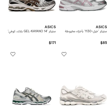
ASICS
ASICS
سنيكر 'جيل-1130' بأجزاء مخيوطة
سنيكر 'GEL-KAYANO 14 بلاك، كوفي'
$171
$85