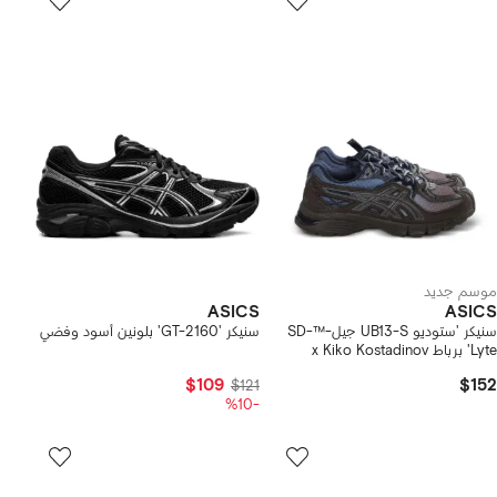
موسم جديد
ASICS
ASICS
سنيكر 'ستوديو UB13-S جيل-™SD-
سنيكر 'GT-2160' بلونين أسود وفضي
Lyte' برباط x Kiko Kostadinov
$109
$152
$121
-%10