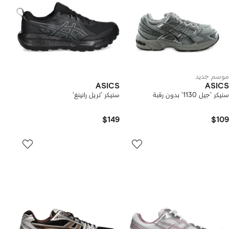
موسم جديد
ASICS
ASICS
سنيكر 'جيل 1130' بدون رقبة
سنيكر 'تريل رانينغ'
$149
$109