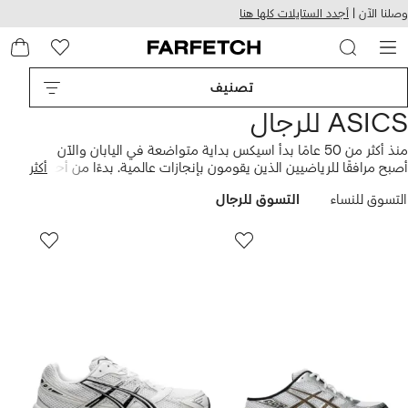
هيل
التخطي
وصلنا الآن |
أجدد الستايلات كلها هنا
استخدام
للمحتوى
ى
الرئيسي
FARFETC
تصنيف
ASICS للرجال
منذ أكثر من 50 عامًا بدأ اسيكس بداية متواضعة في اليابان والآن
أصبح مرافقًا للرياضيين الذين يقومون بإنجازات عالمية. بدءًا من أحذية
أكثر
كرة السلة التي تمسكها بالشفط وحتى أحذية الجري التي تحافظ على
التسوق للنساء
التسوق للرجال
راحة قدميك حتى بعد سباقات الماراثون العالمية، لاتزال ابتكاراته هي
الخيار الأول لعشاق الرياضة والرياضيين المحترفين على حد سواء.