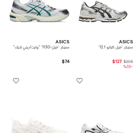
ASICS
ASICS
سنيكر 'جيل كايانو 12.1'
سنيكر 'جيل-1130' "وايت/ريني لايك"
$74
$127
$205
-%35