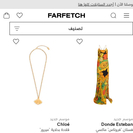
هيل
التخطي
وصلنا الآن |
أجدد الستايلات كلها هنا
استخدام
للمحتوى
ى
الرئيسي
FARFETC
تصنيف
موسم جديد
موسم جديد
Chloé
Donde Esteban
فستان 'فروتاس' ماكسي
قلادة بدلاية 'ميرور'