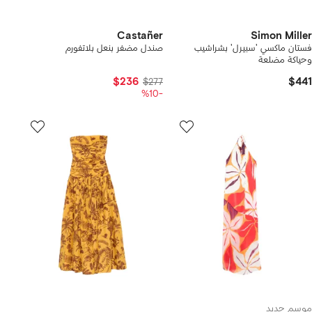
Castañer
Simon Miller
فستان ماكسي 'سبيرل' بشراشيب
صندل مضفر بنعل بلاتفورم
وحياكة مضلعة
$236
$441
$277
-%10
موسم جديد