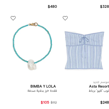
$480
$328
موسم جديد
BIMBA Y LOLA
Asta Resort
توب 'كليو' برباط
قلادة خرز بدلاية صدفة
$105
$248
$112