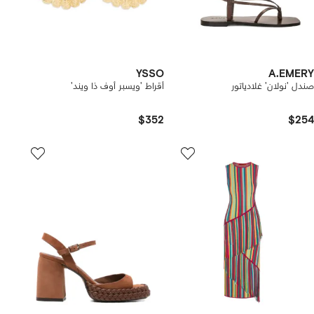
YSSO
A.EMERY
صندل 'نولان' غلادياتور
أقراط 'ويسبر أوف ذا ويند'
$352
$254