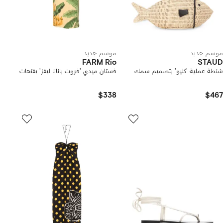
موسم جديد
موسم جديد
FARM Rio
STAUD
شنطة عملية 'كليو' بتصميم سمك
فستان ميدي 'فروت بانانا ليفز' بفتحات
$338
$467