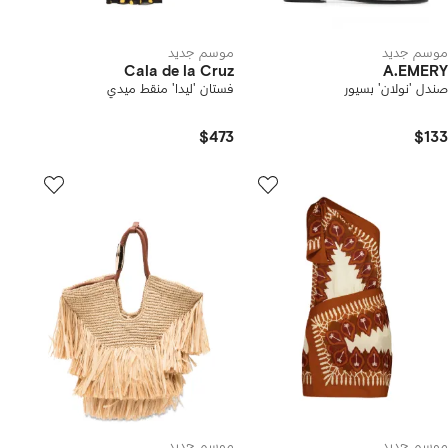
موسم جديد
موسم جديد
Cala de la Cruz
A.EMERY
صندل 'نولان' بسيور
فستان 'ليدا' منقط ميدي
$473
$133
موسم جديد
موسم جديد