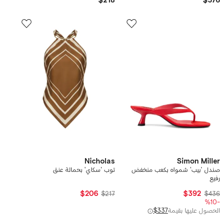
$218
$376
Nicholas
Simon Miller
صندل 'بيب' شمواه بكعب منخفض
توب 'سكاي' بحمالة عنق
رفيع
$206
$392
$217
$436
-%10
الحصول عليها بقيمة
$337