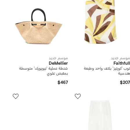
موسم جديد
موسم جديد
DeMellier
Faithfull
توب 'كورتيز' بكتف واحد وطبعة
شنطة عملية 'نيويورك' متوسطة
هندسية
بمقبض علوي
$467
$207