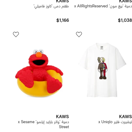
KAWS
KAWS
دمية 'بيغ مون' x AllRightsReserved
طقم دمى 'كاوز فاميلي'
$1,166
$1,038
KAWS
KAWS
تيشيرت فلير x Uniqlo
دمية 'واتر بارايد إيلمو' x Sesame
Street