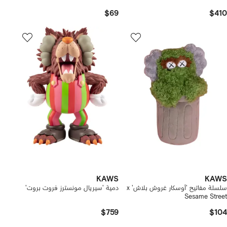
$69
$410
KAWS
KAWS
سلسلة مفاتيح 'أوسكار غروش بلاش' x
دمية 'سيريال مونسترز فروت بروت'
Sesame Street
$759
$104