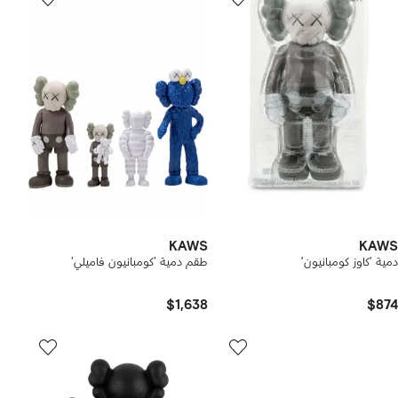
KAWS
KAWS
دمية ’كاوز كومبانيون’
طقم دمية 'كومبانيون فاميلي'
$1,638
$874