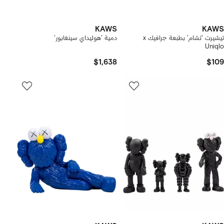
KAWS
KAWS
تيشيرت 'تشام' بطبعة جرافيك x
دمية 'هوليداي سينغابور'
Uniqlo
$1,638
$109