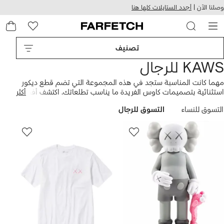
هيل
التخطي
وصلنا الآن |
أجدد الستايلات كلها هنا
استخدام
للمحتوى
ى
الرئيسي
FARFETC
تصنيف
KAWS للرجال
مهما كانت المناسبة ستجد في هذه المجموعة التي تضم قطع ديكور
استثنائية بتصميمات كاوس الفريدة ما يناسب تطلعاتك. اكتشف أفضل
أكثر
التصميمات واختر اللون المناسب لديكور غرفتك أو غرفة أولادك من
التسوق للنساء
التسوق للرجال
دمية "كاوس وات بارتي"، أو دمية "كاوس غون" التي ليس لها مثيل لتبهر
الجميع باختياراتك.