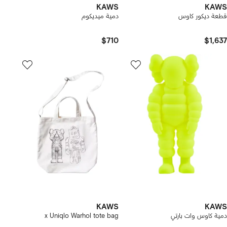
KAWS
KAWS
قطعة ديكور كاوس
دمية ميديكوم
$710
$1,637
KAWS
KAWS
دمية كاوس وات بارتي
x Uniqlo Warhol tote bag