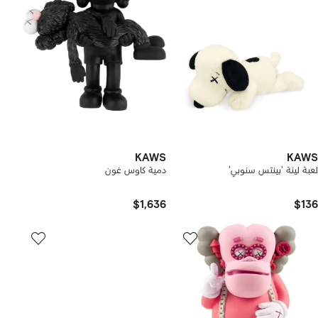
KAWS
KAWS
لعبة لينة 'بينتس سنوبي'
دمية كاوس غون
$1,636
$136