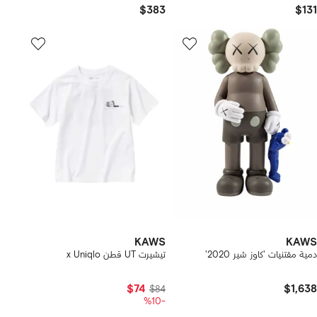
$383
$131
KAWS
KAWS
دمية مقتنيات 'كاوز شير 2020'
تيشيرت UT قطن x Uniqlo
$74
$1,638
$84
-%10