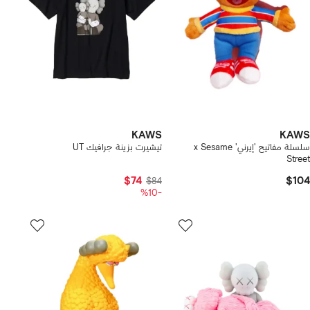
KAWS
KAWS
سلسلة مفاتيح 'إيرني' x Sesame
تيشيرت بزينة جرافيك UT
Street
$74
$104
$84
-%10