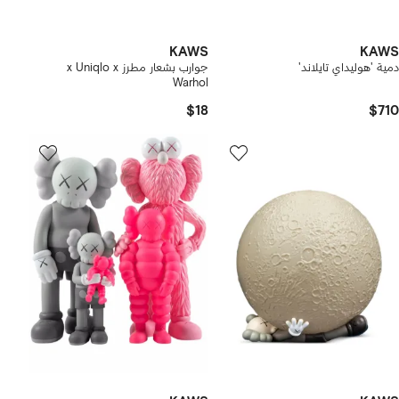
KAWS
KAWS
دمية 'هوليداي تايلاند'
جوارب بشعار مطرز x Uniqlo x
Warhol
$18
$710