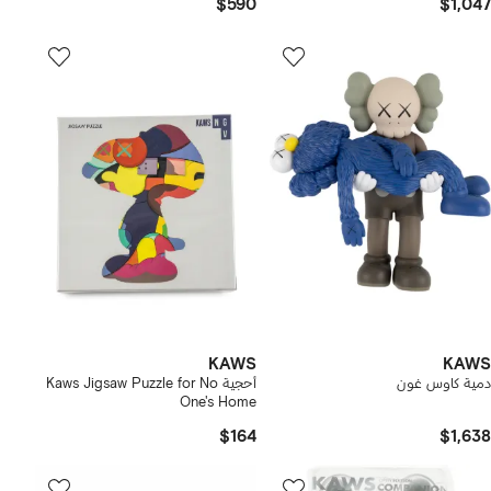
$590
$1,047
KAWS
KAWS
دمية كاوس غون
أحجية Kaws Jigsaw Puzzle for No
One's Home
$164
$1,638