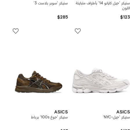
سنيكر 'جيل كايانو 14' بأطراف متباينة
سنيكر 'سوبر بلاست 3'
اللون
$285
$123
ASICS
ASICS
سنيكر 'جيل-NYC'
سنيكر 'جوغ 100s' برباط