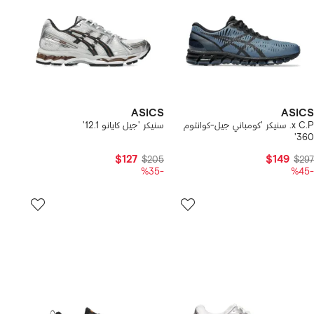
ASICS
ASICS
x C.P. سنيكر 'كومباني جيل-كوانتوم
سنيكر 'جيل كايانو 12.1'
360'
$127
$149
$205
$297
-%35
-%45