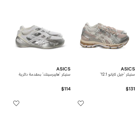
ASICS
ASICS
سنيكر 'جيل كايانو 12.1'
سنيكر 'هايبرسينك' بمقدمة دائرية
$114
$131