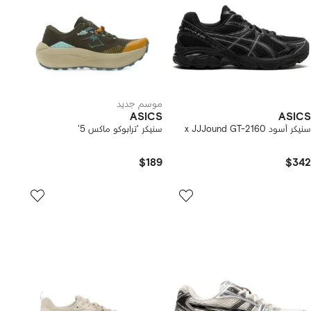
موسم جديد
ASICS
ASICS
سنيكر أسود x JJJound GT-2160
سنيكر 'ترابوكو ماكس 5'
$189
$342