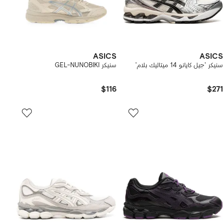
ASICS
ASICS
سنيكر 'جيل كايانو 14 ميتاليك بلام'
سنيكر GEL-NUNOBIKI
$116
$271