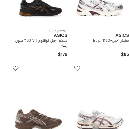
موسم جديد
ASICS
ASICS
سنيكر 'جيل-1130' برباط
سنيكر 'جيل كوانتوم ‪180 VIII‬' بدون
رقبة
$179
$85