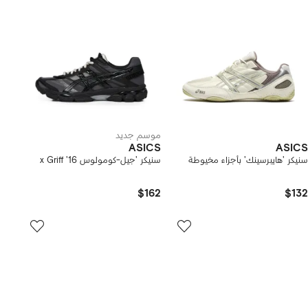
موسم جديد
ASICS
ASICS
سنيكر 'هايبرسينك' بأجزاء مخيوطة
سنيكر 'جيل-كومولوس 16' x Griff
$162
$132