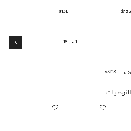
$136
$123
1 من 18
التالي
رجال
ASICS
التوصيات
رض
12
من
ن
12
1
نتجات