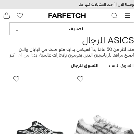
هيل
التخطي
وصلنا الآن |
أجدد الستايلات كلها هنا
استخدام
للمحتوى
ى
الرئيسي
FARFETC
تصنيف
ASICS للرجال
منذ أكثر من 50 عامًا بدأ اسيكس بداية متواضعة في اليابان والآن
أصبح مرافقًا للرياضيين الذين يقومون بإنجازات عالمية. بدءًا من أحذية
أكثر
كرة السلة التي تمسكها بالشفط وحتى أحذية الجري التي تحافظ على
التسوق للنساء
التسوق للرجال
راحة قدميك حتى بعد سباقات الماراثون العالمية، لاتزال ابتكاراته هي
الخيار الأول لعشاق الرياضة والرياضيين المحترفين على حد سواء.