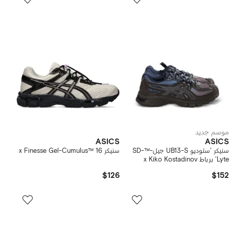
موسم جديد
ASICS
ASICS
سنيكر 'ستوديو UB13-S جيل-™SD-
سنيكر x Finesse Gel-Cumulus™ 16
Lyte' برباط x Kiko Kostadinov
$126
$152