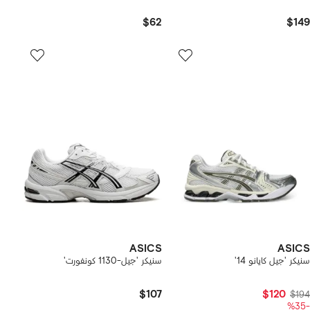
$62
$149
ASICS
ASICS
سنيكر 'جيل كايانو 14'
سنيكر 'جيل-1130 كونفورت'
$107
$120
$194
-%35