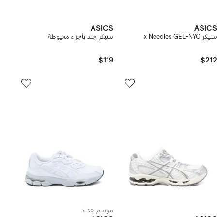
ASICS
ASICS
سنيكر x Needles GEL-NYC
سنيكر جلد بأجزاء مخيوطة
$119
$212
موسم جديد