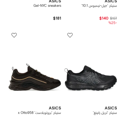
ASICS
ASICS
سنيكر 'جيل-نيمبوس 10.1'
Gel-NYC sneakers
$181
$140
$197
-%25
ASICS
ASICS
سنيكر 'تريل رانينغ'
سنيكر 'بروتوبلاست' x Otto958