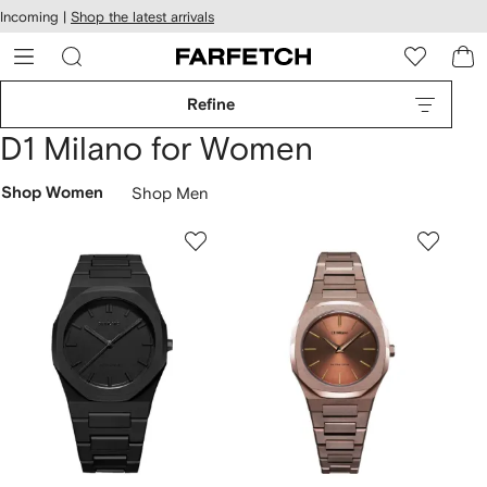
cessibility
Skip to
Incoming |
Shop the latest arrivals
main
ARFETCH
content
Refine
D1 Milano for Women
Shop Women
Shop Men