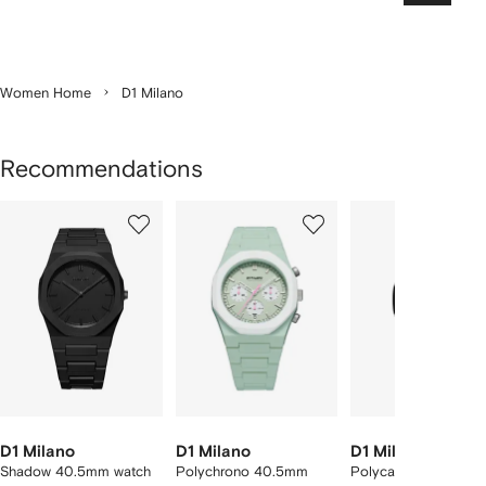
Women Home
D1 Milano
Recommendations
Showing
1
2
3
of
of
of
f
8
8
8
8
tems
D1 Milano
D1 Milano
D1 Milano
Shadow 40.5mm watch
Polychrono 40.5mm
Polycarbon 32mm w