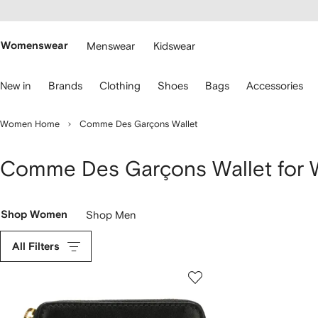
cessibility
Skip to
main
ARFETCH
content
Womenswear
Menswear
Kidswear
se
New in
Brands
Clothing
Shoes
Bags
Accessories
eyboard
rrows
o
Women Home
Comme Des Garçons Wallet
avigate.
Comme Des Garçons Wallet for
Shop Women
Shop Men
All Filters