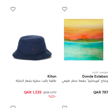
موسم جديد
Kiton
Donde Esteban
وشاح 'فورمانتيرا' بطبعة منظر طبيعي
طاقية باكيت مطرزة بشعار الماركة
QAR 1,335
QAR 797
QAR 1,717
-%20