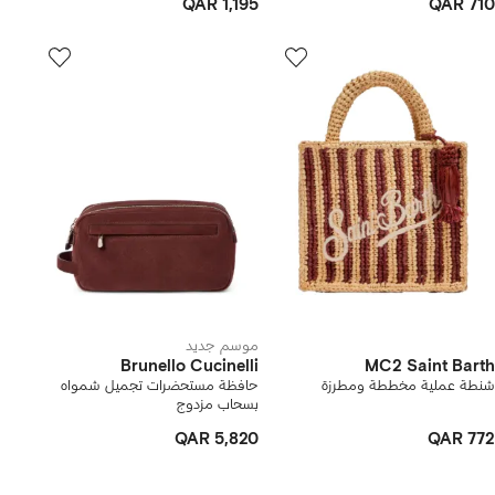
QAR 1,195
QAR 710
موسم جديد
Brunello Cucinelli
MC2 Saint Barth
شنطة عملية مخططة ومطرزة
حافظة مستحضرات تجميل شمواه
بسحاب مزدوج
QAR 5,820
QAR 772