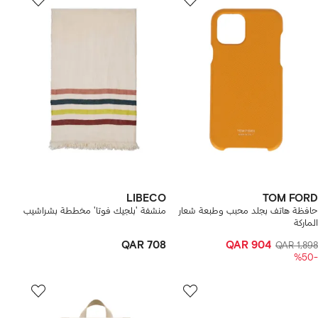
LIBECO
TOM FORD
حافظة هاتف بجلد محبب وطبعة شعار
منشفة 'بلجيك فوتا' مخططة بشراشيب
الماركة
QAR 708
QAR 904
QAR 1,898
-%50