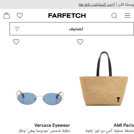
هيل
التخطي
وصلنا الآن |
أجدد الستايلات كلها هنا
استخدام
للمحتوى
ى
الرئيسي
FARFETC
تصنيف
Versace Eyewear
AMI Paris
شنطة عملية 'آمي دو كور' رافية
نظارة شمس 'ميدوسا بيغي' بإطار