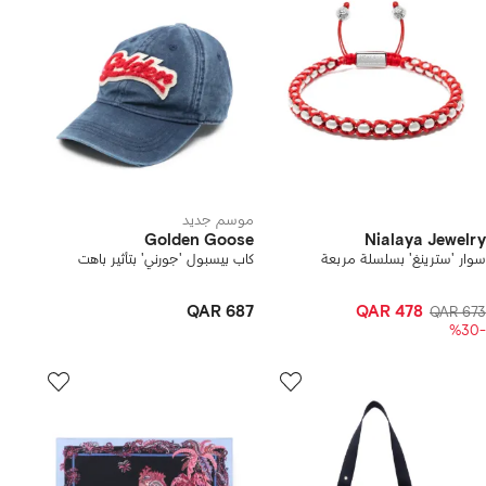
موسم جديد
Golden Goose
Nialaya Jewelry
سوار 'سترينغ' بسلسلة مربعة
كاب بيسبول 'جورني' بتأثير باهت
QAR 687
QAR 478
QAR 673
-%30