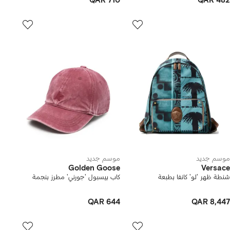
QAR 710
QAR 482
موسم جديد
موسم جديد
Golden Goose
Versace
شنطة ظهر 'لو' كانفا بطبعة
كاب بيسبول 'جورني' مطرز بنجمة
QAR 644
QAR 8,447