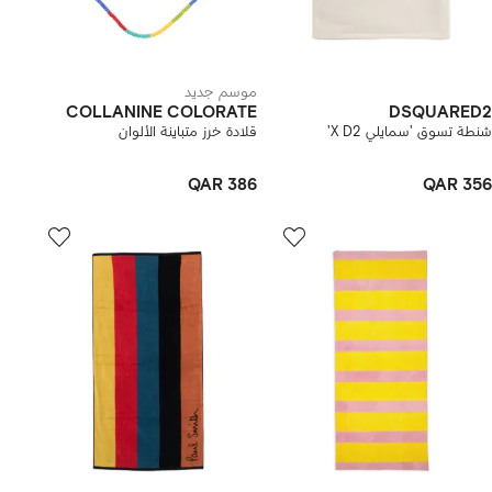
موسم جديد
COLLANINE COLORATE
DSQUARED2
شنطة تسوق 'سمايلي X D2'
قلادة خرز متباينة الألوان
QAR 386
QAR 356