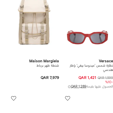
Maison Margiela
Versace
نظارة شمس 'ميدوسا بيغي' بإطار
شنطة ظهر برباط
هندسي
QAR 7,979
QAR 1,421
QAR 1,599
-%10
الحصول عليها بقيمة
QAR 1,289