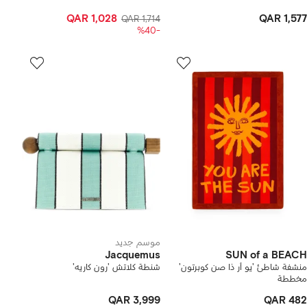
QAR 1,028
QAR 1,577
QAR 1,714
-%40
موسم جديد
Jacquemus
SUN of a BEACH
منشفة شاطئ 'يو أر ذا صن كوبرتون'
شنطة كلاتش 'رون كاريه'
مخططة
QAR 3,999
QAR 482