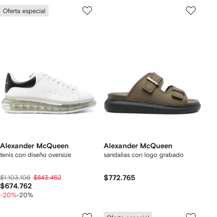
Oferta especial
Alexander McQueen
Alexander McQueen
tenis con diseño oversize
sandalias con logo grabado
$1.103.106
$843.452
$772.765
$674.762
-20%
-20%