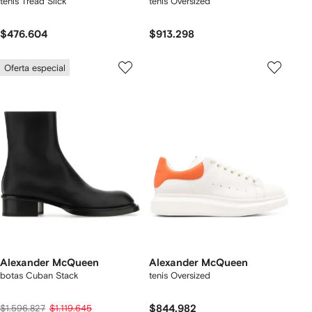
tenis Tread Slick
tenis Oversized
$476.604
$913.298
Oferta especial
Alexander McQueen
Alexander McQueen
botas Cuban Stack
tenis Oversized
$1.596.827
$1.119.645
$844.982