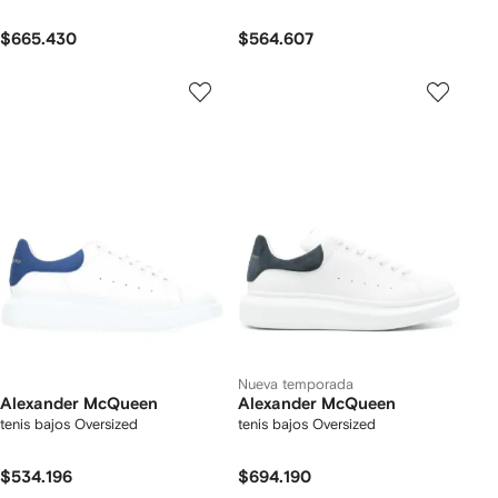
$665.430
$564.607
Nueva temporada
Alexander McQueen
Alexander McQueen
tenis bajos Oversized
tenis bajos Oversized
$534.196
$694.190