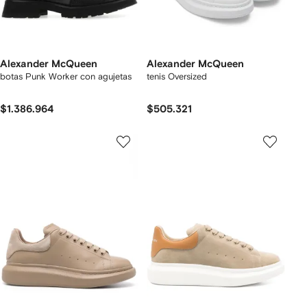
Alexander McQueen
Alexander McQueen
botas Punk Worker con agujetas
tenis Oversized
$1.386.964
$505.321