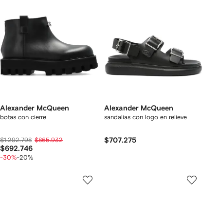
Alexander McQueen
Alexander McQueen
botas con cierre
sandalias con logo en relieve
$1.292.798
$865.932
$707.275
$692.746
-30%
-20%