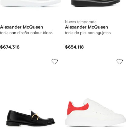
Nueva temporada
Alexander McQueen
Alexander McQueen
tenis con diseño colour block
tenis de piel con agujetas
$674.316
$654.118