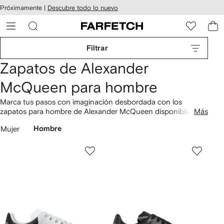
cesibilidad
Ir al
Próximamente |
Descubre todo lo nuevo
contenido
ARFETCH
principal
Filtrar
Zapatos de Alexander
McQueen para hombre
Marca tus pasos con imaginación desbordada con los
zapatos para hombre de Alexander McQueen disponibles en
Más
Farfetch. Sin importar tu estilo, imponte con sus diseños
Mujer
Hombre
contrastantes, reflejados en sus tenis, botas, flip flops,
mocasines, zapatos casuales y de vestir, entre otros.