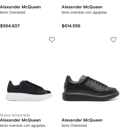
Alexander McQueen
Alexander McQueen
tenis Oversized
tenis oversize con agujetas
$564.607
$614.556
Nueva temporada
Alexander McQueen
Alexander McQueen
tenis oversize con agujetas
tenis Oversized