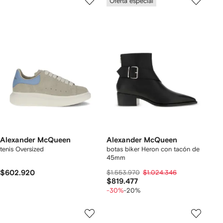
Oferta especial
Alexander McQueen
Alexander McQueen
tenis Oversized
botas biker Heron con tacón de
45mm
$602.920
$1.553.970
$1.024.346
$819.477
-30%
-20%