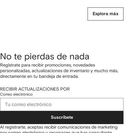
Explora más
No te pierdas de nada
Regístrate para recibir promociones, novedades
personalizadas, actualizaciones de inventario y mucho más,
directamente en tu bandeja de entrada.
RECIBIR ACTUALIZACIONES POR
Correo electrónico
Suscríbete
Al registrarte, aceptas recibir comunicaciones de marketing
por correo electrónico y reconoces que has consultaste