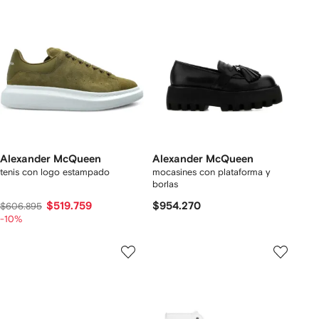
Alexander McQueen
Alexander McQueen
tenis con logo estampado
mocasines con plataforma y
borlas
$519.759
$954.270
$606.895
-10%