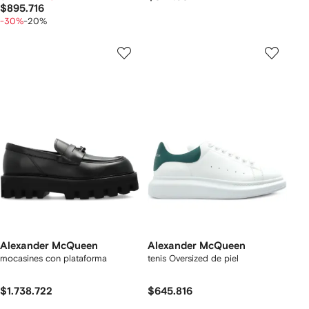
$895.716
-30%
-20%
Alexander McQueen
Alexander McQueen
mocasines con plataforma
tenis Oversized de piel
$1.738.722
$645.816