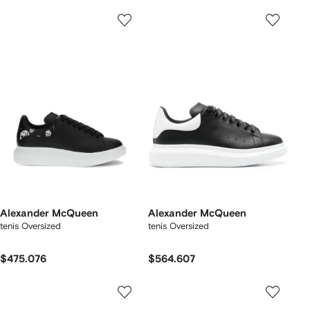
Alexander McQueen
Alexander McQueen
tenis Oversized
tenis Oversized
$475.076
$564.607