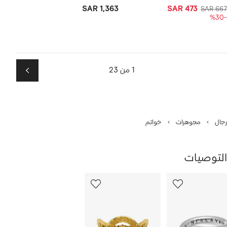
SAR 1,363
SAR 473
SAR 667
-%30
1 من 23
التالي
رجال
مجوهرات
خواتم
التوصيات
رض
12
من
ن
12
1
نتجات