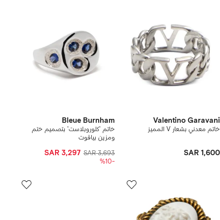
Bleue Burnham
Valentino Garavani
خاتم معدني بشعار V المميز
خاتم 'كلوروبلاست' بتصميم ختم
ومزين بياقوت
SAR 3,297
SAR 1,600
SAR 3,693
-%10