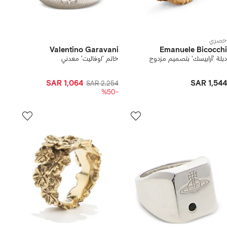
حصري
Valentino Garavani
Emanuele Bicocchi
دبلة 'أرابيسك' بتصميم مزدوج
خاتم 'اوفاليت' معدني
SAR 1,064
SAR 1,544
SAR 2,254
-%50