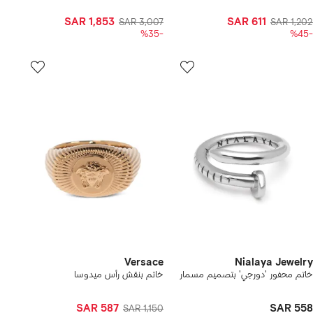
SAR 1,853
SAR 611
SAR 3,007
SAR 1,202
-%35
-%45
Versace
Nialaya Jewelry
خاتم محفور 'دورجي' بتصميم مسمار
خاتم بنقش رأس ميدوسا
SAR 587
SAR 558
SAR 1,150