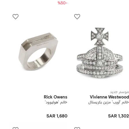
-%50
موسم جديد
Rick Owens
Vivienne Westwood
خاتم 'أورب' مزين بكريستال
خاتم 'هوليوود'
SAR 1,680
SAR 1,302