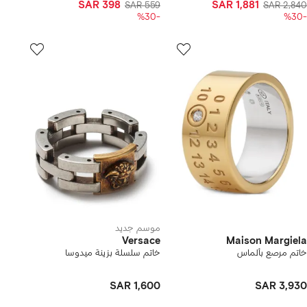
SAR 398
SAR 1,881
SAR 559
SAR 2,840
-%30
-%30
موسم جديد
Versace
Maison Margiela
خاتم مرصع بألماس
خاتم سلسلة بزينة ميدوسا
SAR 1,600
SAR 3,930