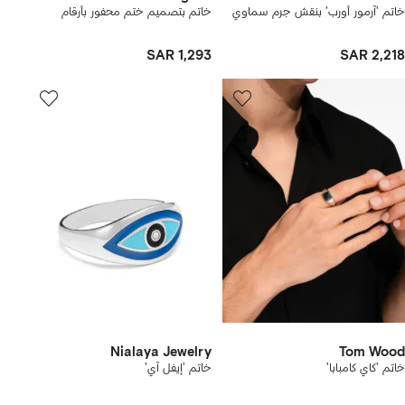
خاتم 'آرمور أورب' بنقش جرم سماوي
خاتم بتصميم ختم محفور بأرقام
SAR 1,293
SAR 2,218
Nialaya Jewelry
Tom Wood
خاتم 'كاي كامبابا'
خاتم 'إيفل آي'