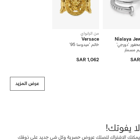
من الرانواي
Versace
Nialaya Je
حفور 'دورجي'
خاتم 'ميدوسا 95'
م مسمار
SAR 1,062
SAR
عرض المزيد
لا يفوتك!
يمكنك الاشتراك لتصلك عروض حصرية وكل شي جديد على ذوقك