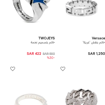
TWOJEYS
Versace
خاتم بنقش 'غريكا'
خاتم بتصميم نجمة
SAR 422
SAR 1,250
SAR 593
-%30