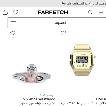
هيل
التخطي
وصلنا الآن |
أجدد الستايلات كلها هنا
استخدام
للمحتوى
ى
الرئيسي
FARFETC
تصنيف
موسم جديد
Vivienne Westwood
TIMEX
خاتم 'T80' بتصميم ساعة 20 ملم x
خاتم بحجر وزينة جرم سماوي