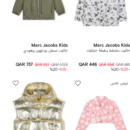
Marc Jacobs Kids
Marc Jacobs Kids
جاكيت مخطط بطبعة جرافيك
جاكيت مبطن بوجهين وهودي
QAR 737
QAR 446
QAR 921
QAR 1,123
QAR 558
QAR 881
-%20
-%15
-%20
-%35
عرض خاص