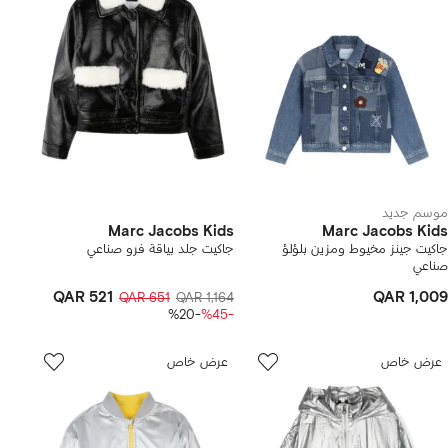
موسم جديد
Marc Jacobs Kids
Marc Jacobs Kids
جاكيت جينز مخيوط ومزين بلؤلؤ
جاكيت جلد بياقة فرو صناعي
صناعي
QAR 521
QAR 1,009
QAR 651
QAR 1,164
-%20
-%45
عرض خاص
عرض خاص