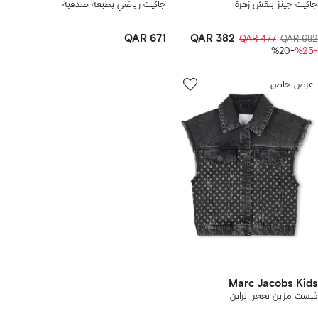
جاكيت جينز بنقش زهرة
جاكيت رياضي بطبعة صدفية
QAR 671
QAR 382
QAR 477
QAR 682
-%20
-%25
عرض خاص
Marc Jacobs Kids
فيست مزين بحجر الراين