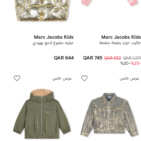
Marc Jacobs Kids
Marc Jacobs Kids
جاكيت جينز بطبعة منقطة
جيليه منفوخ لامع بهودي
QAR 644
QAR 745
QAR 932
QAR 1,271
-%20
-%25
عرض خاص
عرض خاص