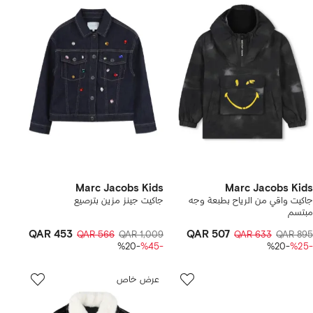
Marc Jacobs Kids
Marc Jacobs Kids
جاكيت واقي من الرياح بطبعة وجه
جاكيت جينز مزين بترصيع
مبتسم
QAR 453
QAR 507
QAR 566
QAR 1,009
QAR 633
QAR 895
-%20
-%45
-%20
-%25
عرض خاص