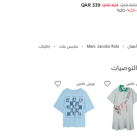
QAR 339
QAR 424
QAR 690
-%20
-%35
أطفال
Marc Jacobs Kids
ملابس بنات
جاكيتات
التوصيات
رض
12
 خاص
عرض خاص
من
ن
12
1
نتجات