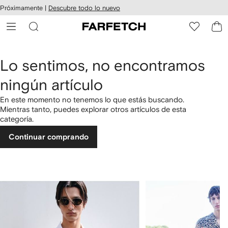
cesibilidad
Ir al
Próximamente |
Descubre todo lo nuevo
contenido
ARFETCH
principal
Lo sentimos, no encontramos
ningún artículo
En este momento no tenemos lo que estás buscando.
Mientras tanto, puedes explorar otros artículos de esta
categoría.
Continuar comprando
1
2
de
de
4
4