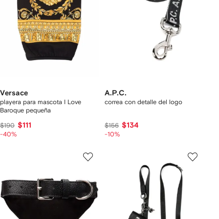
Versace
A.P.C.
playera para mascota I Love
correa con detalle del logo
Baroque pequeña
$111
$134
$190
$156
-40%
-10%