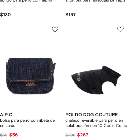
abrigo para perro con hebilla
alfombra para mascotas Le Tapis
$130
$157
A.P.C.
POLDO DOG COUTURE
bolsa para perro con ribete de
chaleco reversible para perro en
costuras
colaboración con 10 Corso Como
$56
$267
$66
$308