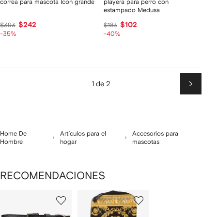
correa para mascota Icon grande
playera para perro con
estampado Medusa
$242
$102
$393
$183
-35%
-40%
1 de 2
Siguien
Home De
Artículos para el
Accesorios para
Hombre
hogar
mascotas
RECOMENDACIONES
Mostrando
1
2
de
de
de
2
2