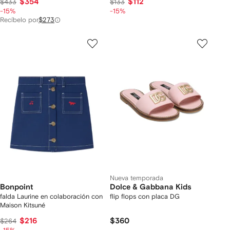
$354
$112
$433
$133
-15%
-15%
Recíbelo por
$273
Nueva temporada
Bonpoint
Dolce & Gabbana Kids
falda Laurine en colaboración con
flip flops con placa DG
Maison Kitsuné
$216
$360
$264