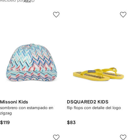
Recíbelo por
$93
Missoni Kids
DSQUARED2 KIDS
sombrero con estampado en
flip flops con detalle del logo
zigzag
$119
$83