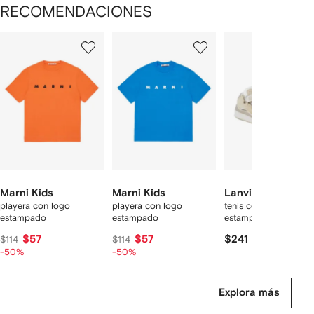
RECOMENDACIONES
Mostrando
1
2
3
de
de
de
de
12
12
12
2
rtículos
Marni Kids
Marni Kids
Lanvin Enfant
playera con logo
playera con logo
tenis con agujetas
estampado
estampado
estampadas
$57
$57
$241
$114
$114
-50%
-50%
Explora más