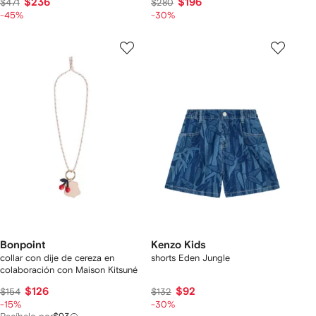
$236
$196
$471
$280
-45%
-30%
Bonpoint
Kenzo Kids
collar con dije de cereza en
shorts Eden Jungle
colaboración con Maison Kitsuné
$126
$92
$154
$132
-15%
-30%