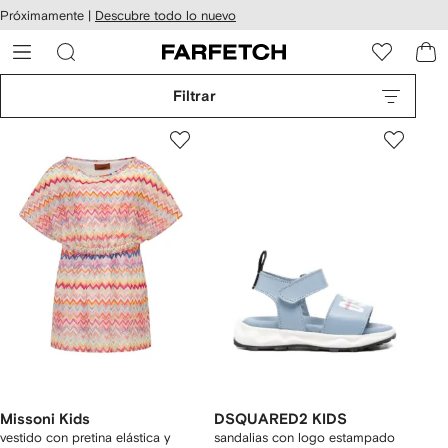
cesibilidad
Ir al
Próximamente |
Descubre todo lo nuevo
contenido
ARFETCH
principal
Filtrar
Missoni Kids
DSQUARED2 KIDS
vestido con pretina elástica y
sandalias con logo estampado