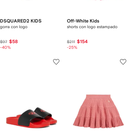
DSQUARED2 KIDS
Off-White Kids
gorra con logo
shorts con logo estampado
$58
$154
$97
$211
-40%
-25%