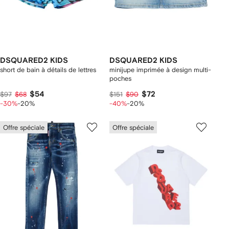
DSQUARED2 KIDS
DSQUARED2 KIDS
short de bain à détails de lettres
minijupe imprimée à design multi-
poches
$54
$72
$97
$68
$151
$90
-30%
-20%
-40%
-20%
Offre spéciale
Offre spéciale