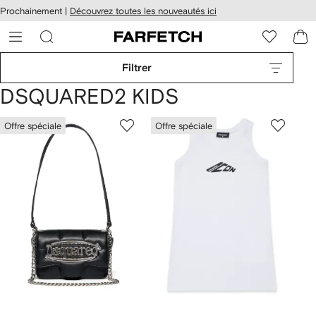
Passer
cessibilité
Prochainement |
Découvrez toutes les nouveautés ici
au
hez
contenu
ARFETCH
principal
Filtrer
DSQUARED2 KIDS
Offre spéciale
Offre spéciale