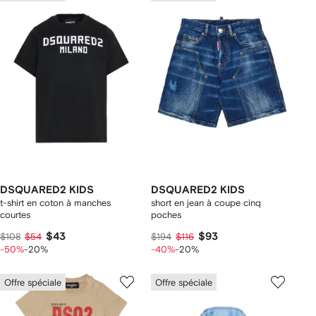
DSQUARED2 KIDS
DSQUARED2 KIDS
t-shirt en coton à manches
short en jean à coupe cinq
courtes
poches
$43
$93
$108
$54
$194
$116
-50%
-20%
-40%
-20%
Offre spéciale
Offre spéciale