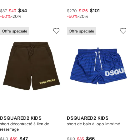
$34
$101
$87
$43
$270
$126
-50%
-20%
-50%
-20%
Offre spéciale
Offre spéciale
DSQUARED2 KIDS
DSQUARED2 KIDS
short décontracté à lien de
short de bain à logo imprimé
resserrage
$47
$66
$119
$59
$119
$83