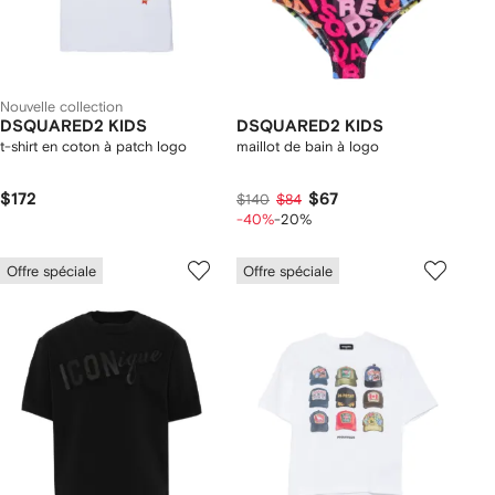
Nouvelle collection
DSQUARED2 KIDS
DSQUARED2 KIDS
t-shirt en coton à patch logo
maillot de bain à logo
$172
$67
$140
$84
-40%
-20%
Offre spéciale
Offre spéciale