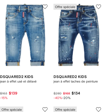
Offre spéciale
DSQUARED2 KIDS
DSQUARED2 KIDS
jean à effet usé et délavé
jean à effet taches de peinture
$139
$134
$163
$280
$168
-15%
-40%
-20%
Offre spéciale
Offre spéciale