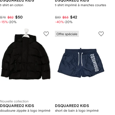
DSQUARED2 KIDS
DSQUARED2 KIDS
t-shirt en coton
t-shirt imprimé à manches courtes
$50
$42
$76
$62
$89
$53
-15%
-20%
-40%
-20%
Offre spéciale
Nouvelle collection
DSQUARED2 KIDS
DSQUARED2 KIDS
doudoune zippée à logo imprimé
short de bain à logo imprimé