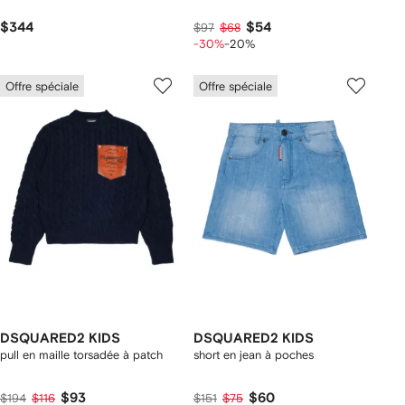
$344
$54
$97
$68
-30%
-20%
Offre spéciale
Offre spéciale
DSQUARED2 KIDS
DSQUARED2 KIDS
pull en maille torsadée à patch
short en jean à poches
$93
$60
$194
$116
$151
$75