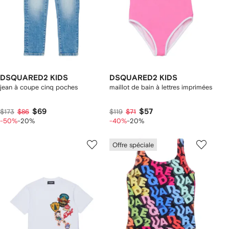
DSQUARED2 KIDS
DSQUARED2 KIDS
jean à coupe cinq poches
maillot de bain à lettres imprimées
$69
$57
$173
$86
$119
$71
-50%
-20%
-40%
-20%
Offre spéciale