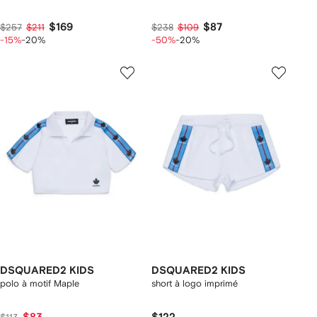
$169
$87
$257
$211
$238
$109
-15%
-20%
-50%
-20%
DSQUARED2 KIDS
DSQUARED2 KIDS
polo à motif Maple
short à logo imprimé