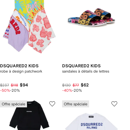
DSQUARED2 KIDS
DSQUARED2 KIDS
robe à design patchwork
sandales à détails de lettres
$94
$62
$237
$118
$130
$77
-50%
-20%
-40%
-20%
Offre spéciale
Offre spéciale