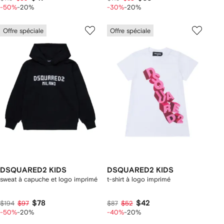
-50%
-20%
-30%
-20%
Offre spéciale
Offre spéciale
DSQUARED2 KIDS
DSQUARED2 KIDS
sweat à capuche et logo imprimé
t-shirt à logo imprimé
$78
$42
$194
$97
$87
$52
-50%
-20%
-40%
-20%