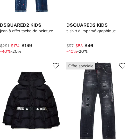
DSQUARED2 KIDS
DSQUARED2 KIDS
jean à effet tache de peinture
t-shirt à imprimé graphique
$139
$46
$291
$174
$97
$58
-40%
-20%
-40%
-20%
Offre spéciale