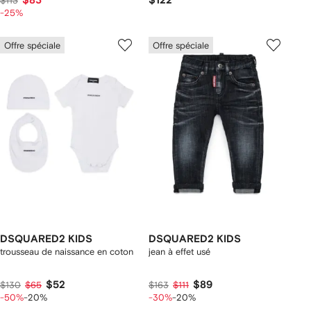
$83
$122
$113
-25%
Offre spéciale
Offre spéciale
DSQUARED2 KIDS
DSQUARED2 KIDS
trousseau de naissance en coton
jean à effet usé
$52
$89
$130
$65
$163
$111
-50%
-20%
-30%
-20%