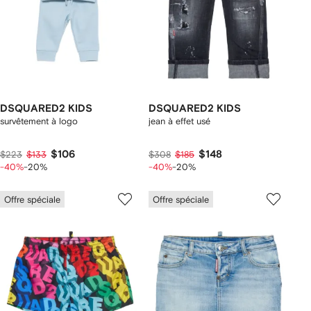
DSQUARED2 KIDS
DSQUARED2 KIDS
survêtement à logo
jean à effet usé
$106
$148
$223
$133
$308
$185
-40%
-20%
-40%
-20%
Offre spéciale
Offre spéciale