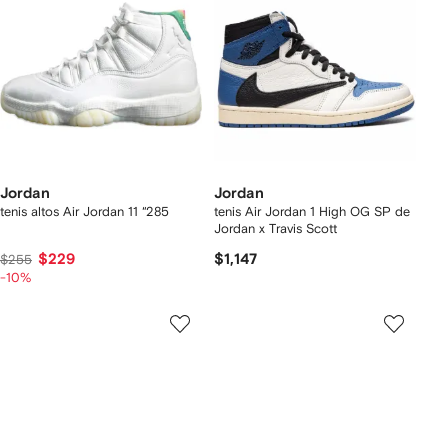
Jordan
Jordan
tenis altos Air Jordan 11 “285
tenis Air Jordan 1 High OG SP de
Jordan x Travis Scott
$229
$1,147
$255
-10%