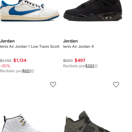
Jordan
Jordan
tenis Air Jordan 1 Low Travis Scott
tenis Air Jordan 4
$1,134
$497
$1,732
$520
-30%
Recíbelo por
$383
Recíbelo por
$661