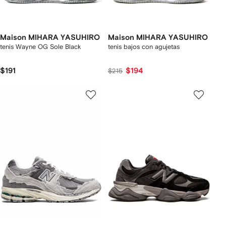
Maison MIHARA YASUHIRO
Maison MIHARA YASUHIRO
tenis Wayne OG Sole Black
tenis bajos con agujetas
$191
$194
$215