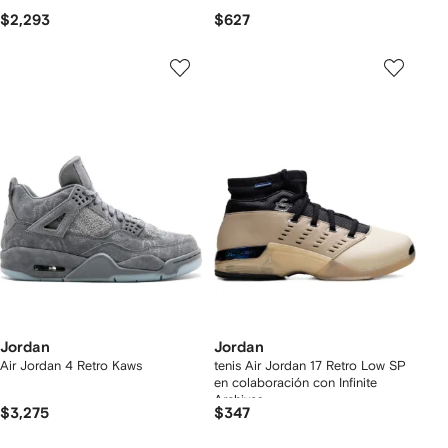
$2,293
$627
Jordan
Jordan
Air Jordan 4 Retro Kaws
tenis Air Jordan 17 Retro Low SP
en colaboración con Infinite
Archives
$3,275
$347