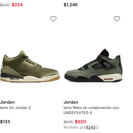
$224
$1,245
$240
Jordan
Jordan
tenis Air Jordan 3
tenis Retro en colaboración con
UNDEFEATED 4
$133
$620
$645
Recíbelo por
$345