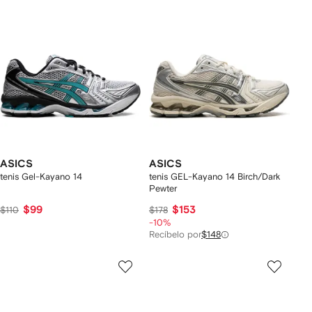
ASICS
ASICS
tenis Gel-Kayano 14
tenis GEL-Kayano 14 Birch/Dark
Pewter
$99
$153
$110
$178
-10%
Recíbelo por
$148