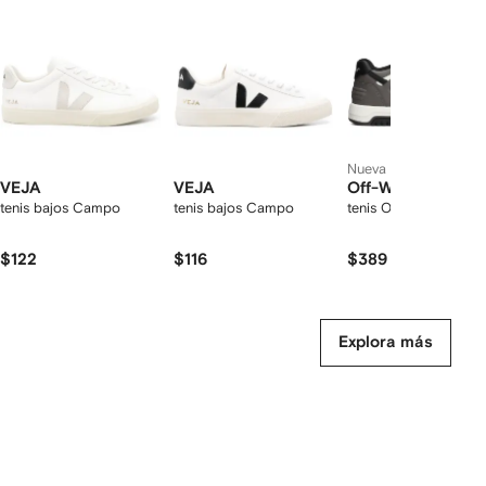
2
rtículos
Nueva temporada
VEJA
VEJA
Off-White
tenis bajos Campo
tenis bajos Campo
tenis Out of Office
$122
$116
$389
Explora más