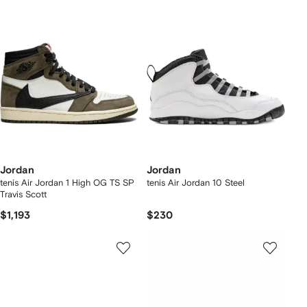
Jordan
Jordan
tenis Air Jordan 1 High OG TS SP
tenis Air Jordan 10 Steel
Travis Scott
$1,193
$230