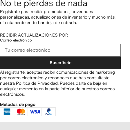
No te pierdas de nada
Regístrate para recibir promociones, novedades
personalizadas, actualizaciones de inventario y mucho más,
directamente en tu bandeja de entrada.
RECIBIR ACTUALIZACIONES POR
Correo electrónico
Suscríbete
Al registrarte, aceptas recibir comunicaciones de marketing
por correo electrónico y reconoces que has consultaste
nuestra
Política de Privacidad
.
Puedes darte de baja en
cualquier momento en la parte inferior de nuestros correos
electrónicos.
Métodos de pago