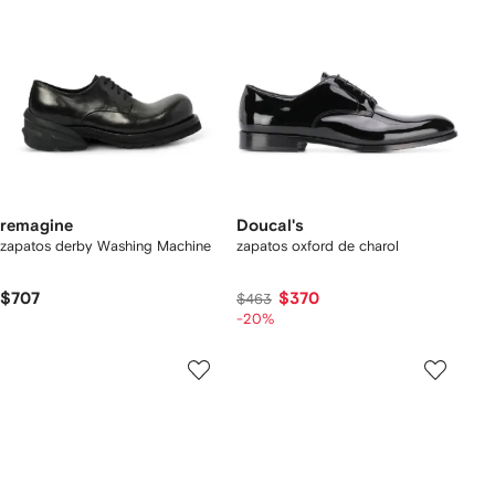
remagine
Doucal's
zapatos derby Washing Machine
zapatos oxford de charol
$707
$370
$463
-20%