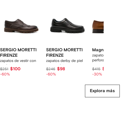
2
rtículos
SERGIO MORETTI
SERGIO MORETTI
Magnanni
FIRENZE
FIRENZE
zapatos derby con
perforaciones
zapatos de vestir con
zapatos derby de piel
agujetas
con agujetas
$100
$98
$290
$251
$246
$415
-60%
-60%
-30%
Explora más