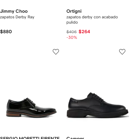
Jimmy Choo
Ortigni
zapatos Derby Ray
zapatos derby con acabado
pulido
$880
$264
$406
-30%
SERGIO MORETTI FIRENZE
Camper