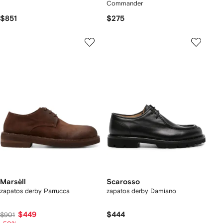
Commander
$851
$275
Marsèll
Scarosso
zapatos derby Parrucca
zapatos derby Damiano
$449
$444
$901