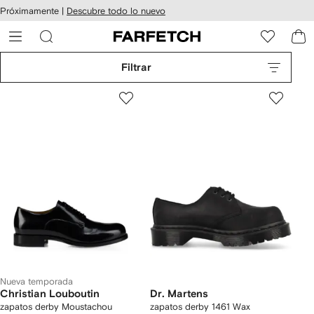
cesibilidad
Ir al
Próximamente |
Descubre todo lo nuevo
contenido
ARFETCH
principal
Filtrar
Nueva temporada
Christian Louboutin
Dr. Martens
zapatos derby Moustachou
zapatos derby 1461 Wax